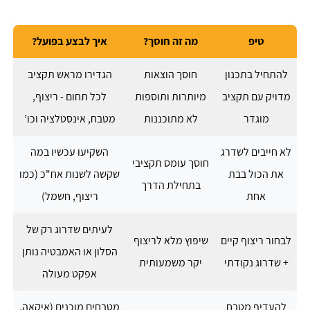
טיפ
מה זה חוסך?
איך לבצע בפועל?
להתחיל בתכנון
חוסך הוצאות
הגדירו מראש תקציב
מדויק עם תקציב
מיותרות ותוספות
לכל תחום - ריצוף,
מוגדר
לא מתוכננות
מטבח, אינסטלציה וכו’
לא חייבים לשדרג
השקיעו עכשיו במה
חוסך עומס תקציבי
את הכול בבת
שקשה לשנות אח"כ (כמו
בתחילת הדרך
אחת
ריצוף, חשמל)
לעיתים שדרוג רק של
לבחור ריצוף קיים
שיפוץ מלא לריצוף
הסלון או האמבטיה נותן
+ שדרוג נקודתי
יקר משמעותית
אפקט מעולה
להעדיף מטבח
מטבחים מוכנים (איקאה,