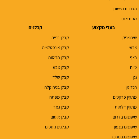
הצהרת נגישות
מפת אתר
בעלי מקצוע
קבלנים
שיפוצניק
קבלן בנייה
צבעי
קבלן אינסטלציה
רצף
קבלן הריסות
טייח
קבלן צבע
גגן
קבלן שלד
הנדימן
קבלן בניה קלה
מתקין פרקטים
קבלן מפתח
מתקין דלתות
קבלן גמר
שיפוצים בדרום
קבלן איטום
שיפוצים בצפון
קבלנים נוספים
שיפוצים במרכז