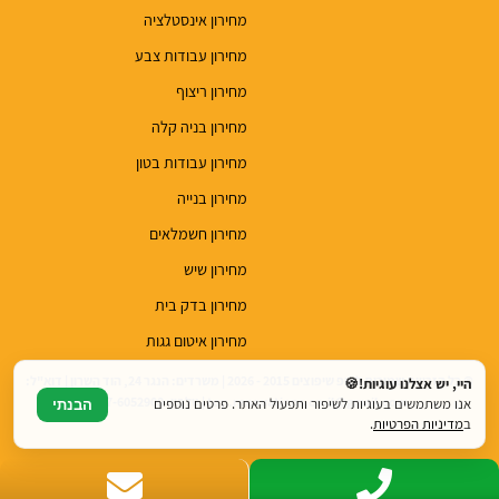
מחירון אינסטלציה
מחירון עבודות צבע
מחירון ריצוף
מחירון בניה קלה
מחירון עבודות בטון
מחירון בנייה
מחירון חשמלאים
מחירון שיש
מחירון בדק בית
מחירון איטום גגות
© כל הזכויות שמורות לטופ שיפוצים 2015 - 2026 | משרדים: הנגר 24, הוד השרון | דוא"ל:
היי, יש אצלנו עוגיות!🍪
top.renovations.co.il@gmail.com | טלפון: 077-6052900
אנו משתמשים בעוגיות לשיפור ותפעול האתר. פרטים נוספים
הבנתי
ב
מדיניות הפרטיות
.