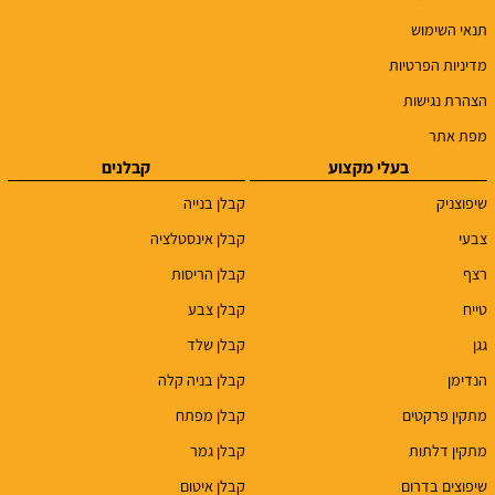
תנאי השימוש
מדיניות הפרטיות
הצהרת נגישות
מפת אתר
בעלי מקצוע
קבלנים
שיפוצניק
קבלן בנייה
צבעי
קבלן אינסטלציה
רצף
קבלן הריסות
טייח
קבלן צבע
גגן
קבלן שלד
הנדימן
קבלן בניה קלה
מתקין פרקטים
קבלן מפתח
מתקין דלתות
קבלן גמר
שיפוצים בדרום
קבלן איטום