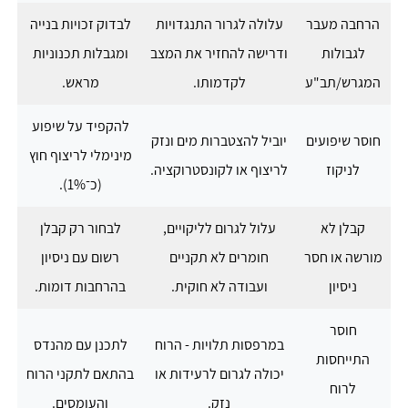
הרחבה מעבר
עלולה לגרור התנגדויות
לבדוק זכויות בנייה
לגבולות
ודרישה להחזיר את המצב
ומגבלות תכנוניות
המגרש/תב"ע
לקדמותו.
מראש.
להקפיד על שיפוע
חוסר שיפועים
יוביל להצטברות מים ונזק
מינימלי לריצוף חוץ
לניקוז
לריצוף או לקונסטרוקציה.
(כ־1%).
קבלן לא
עלול לגרום לליקויים,
לבחור רק קבלן
מורשה או חסר
חומרים לא תקניים
רשום עם ניסיון
ניסיון
ועבודה לא חוקית.
בהרחבות דומות.
חוסר
במרפסות תלויות - הרוח
לתכנן עם מהנדס
התייחסות
יכולה לגרום לרעידות או
בהתאם לתקני הרוח
לרוח
נזק.
והעומסים.