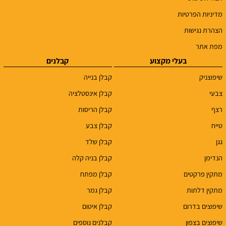
מדיניות הפרטיות
הצהרת נגישות
מפת אתר
בעלי מקצוע
קבלנים
שיפוצניק
קבלן בנייה
צבעי
קבלן אינסטלציה
רצף
קבלן הריסות
טייח
קבלן צבע
גגן
קבלן שלד
הנדימן
קבלן בניה קלה
מתקין פרקטים
קבלן מפתח
מתקין דלתות
קבלן גמר
שיפוצים בדרום
קבלן איטום
שיפוצים בצפון
קבלנים נוספים