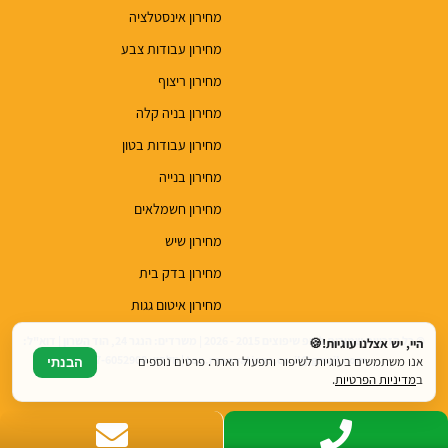
מחירון אינסטלציה
מחירון עבודות צבע
מחירון ריצוף
מחירון בניה קלה
מחירון עבודות בטון
מחירון בנייה
מחירון חשמלאים
מחירון שיש
מחירון בדק בית
מחירון איטום גגות
© כל הזכויות שמורות לטופ שיפוצים 2015 - 2026 | משרדים: הנגר 24, הוד השרון | דוא"ל:
היי, יש אצלנו עוגיות!🍪
top.renovations.co.il@gmail.com | טלפון: 077-6052900
אנו משתמשים בעוגיות לשיפור ותפעול האתר. פרטים נוספים
הבנתי
ב
מדיניות הפרטיות
.