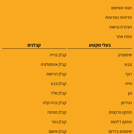
תנאי השימוש
מדיניות הפרטיות
הצהרת נגישות
מפת אתר
בעלי מקצוע
קבלנים
שיפוצניק
קבלן בנייה
צבעי
קבלן אינסטלציה
רצף
קבלן הריסות
טייח
קבלן צבע
גגן
קבלן שלד
הנדימן
קבלן בניה קלה
מתקין פרקטים
קבלן מפתח
מתקין דלתות
קבלן גמר
שיפוצים בדרום
קבלן איטום