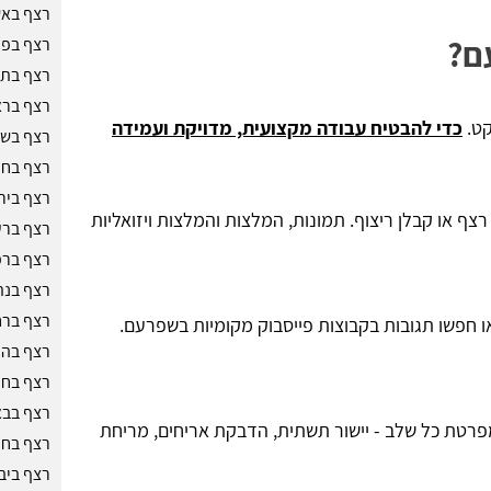
רצף בא
ם?
רצף בפת
רצף בתל
רצף בראש
קט.
כדי להבטיח עבודה מקצועית, מדויקת ועמידה
רצף בש
רצף בחי
רצף ביר
רצף או קבלן ריצוף. תמונות, המלצות והמלצות ויזואליות
רצף ברע
רצף ברמ
רצף בנת
רצף ברח
ו חפשו תגובות בקבוצות פייסבוק מקומיות בשפרעם.
רצף בהר
רצף בח
רצף בבא
רטת כל שלב - יישור תשתית, הדבקת אריחים, מריחת
רצף בחול
רצף ביב