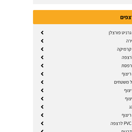
צפים
רניט פורצלן
ירה
קרמיקה
רצפה
רפסת
יצוף
ל משטחים
יצוף
צוף
ג
יצוף
דרגות