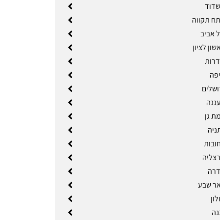
שדוד
ח תקווה
 אביב
ון לציון
דרות
פה
ושלים
ננה
ת גן
ניה
ובות
צליה
דרה
ר שבע
ון
נה