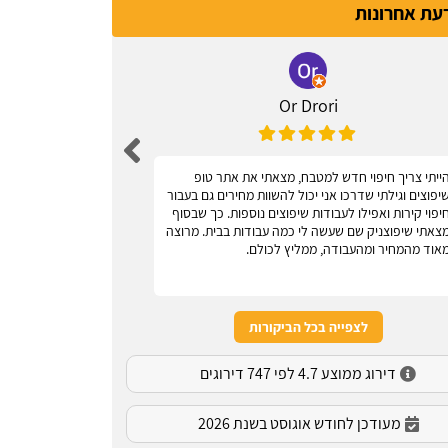
דעת אחרונות
Or Drori
ייתי צריך חיפוי חדש למטבח, מצאתי את אתר טופ
אחלה אתר, עוז
יפוצים וגילתי שדרכו אני יכול להשוות מחירים גם בעבור
יפוי קירות ואפילו לעבודות שיפוצים נוספות. כך שבסוף
צאתי שיפוצניק שם שעשה לי כמה עבודות בבית. מרוצה
אוד מהמחיר ומהעבודה, ממליץ לכולם.
לצפייה בכל הביקורות
דירוג ממוצע 4.7 לפי 747 דירוגים
מעודכן לחודש אוגוסט בשנת 2026