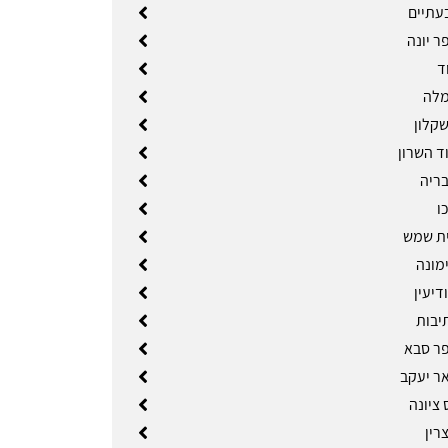
עתיים
ר יונה
ד
מלה
קלון
ד השרון
ריה
ו
ת שמש
מונה
דיעין
יבות
ר סבא
ר יעקב
ציונה
רין