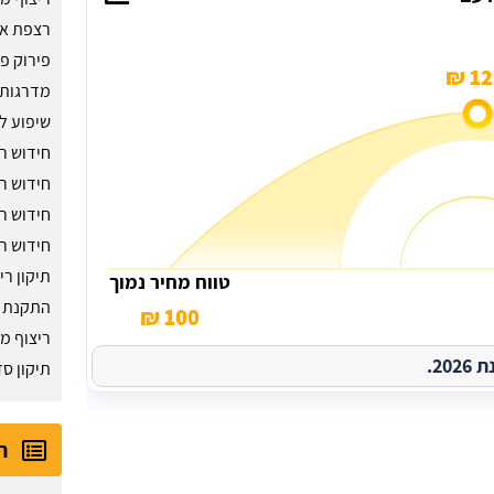
רצפת אפ
פירוק פ
125
מדרגות 
שיפוע ל
חידוש ר
חידוש רו
חידוש ר
חידוש ר
תיקון רי
טווח מחיר נמוך
התקנת א
100 ₪
ריצוף מ
2.
תיקון סד
ר