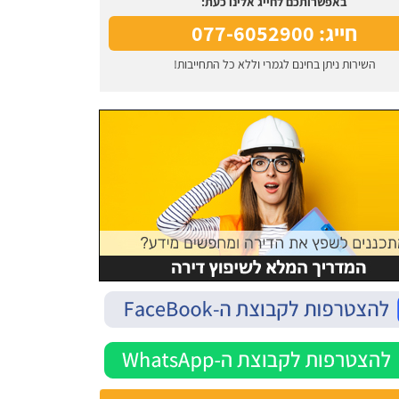
באפשרותכם לחייג אלינו כעת:
חייג: 077-6052900
השירות ניתן בחינם לגמרי וללא כל התחייבות!