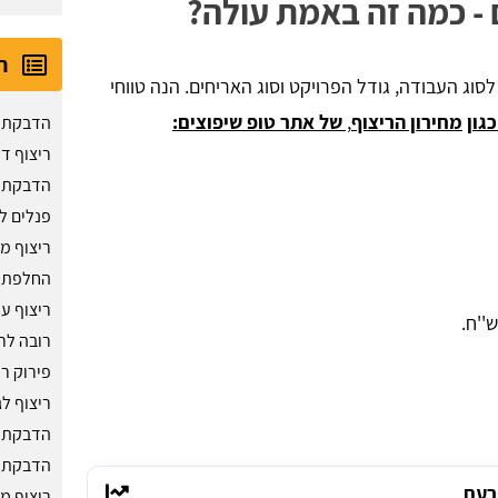
 - כמה זה באמת עולה?
ר
ג העבודה, גודל הפרויקט וסוג האריחים. הנה טווחי
גון
מחירון הריצוף
,
של אתר טופ שיפוצים:
הדבקת ג
ריצוף ד
הדבקת 
פנלים ל
ריצוף מ
החלפת ר
ריצוף ע
רובה לר
פירוק רי
ריצוף לג
הדבקת ר
הדבקת PVC לרצפה
רעם
ריצוף מ