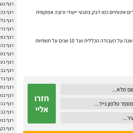
רצף בגב
 איכותיים כמו דבק צמנטי ייעודי ורובה אפוקסית
רצף בכפ
רצף בלו
רצף בר
רצף באש
: בקשו אחריות כתובה - לפחות שנה על העבודה הכללית ועד 10 שנים על תשתיות
רצף בהו
רצף בטב
רצף בעכ
רצף בבי
רצף בדי
רצף במו
רצף בנת
חזרו
רצף בכפ
אליי
רצף בבא
רצף בנס 
רצף בקצ