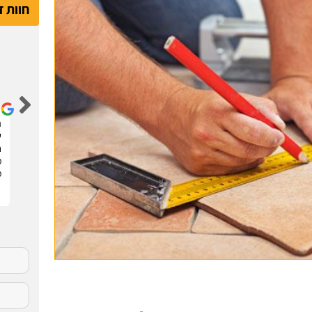
חוות 
דור קדם
שיפצתי את הדירה בחריש בזכות האתר הנהדר הזה !
ה
קיבלתי 3 הצעות מחיר מבעלי מקצוע שונים. בחרתי
ש
בהצעה שהכי נראתה לי ויצאנו לדרך. התוצאות מעולות.
ח
סופר מקצועיים . מומלץ בחום !!
מ
מ