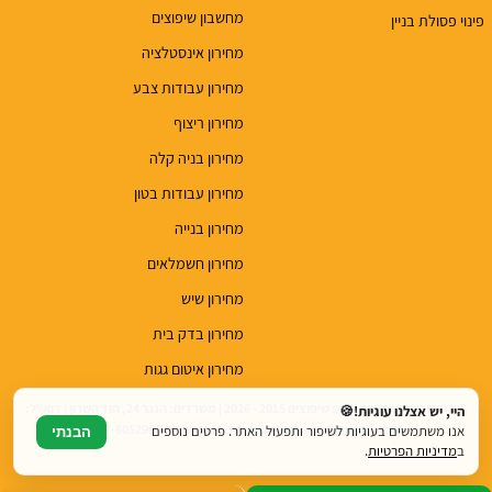
מחשבון שיפוצים
פינוי פסולת בניין
מחירון אינסטלציה
מחירון עבודות צבע
מחירון ריצוף
מחירון בניה קלה
מחירון עבודות בטון
מחירון בנייה
מחירון חשמלאים
מחירון שיש
מחירון בדק בית
מחירון איטום גגות
© כל הזכויות שמורות לטופ שיפוצים 2015 - 2026 | משרדים: הנגר 24, הוד השרון | דוא"ל:
היי, יש אצלנו עוגיות!🍪
top.renovations.co.il@gmail.com | טלפון: 077-6052900
אנו משתמשים בעוגיות לשיפור ותפעול האתר. פרטים נוספים
הבנתי
ב
מדיניות הפרטיות
.