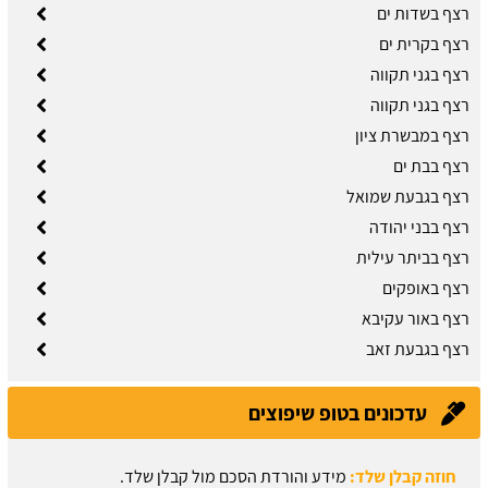
רצף בשדות ים
רצף בקרית ים
רצף בגני תקווה
רצף בגני תקווה
רצף במבשרת ציון
רצף בבת ים
רצף בגבעת שמואל
רצף בבני יהודה
רצף בביתר עילית
רצף באופקים
רצף באור עקיבא
רצף בגבעת זאב
עדכונים בטופ שיפוצים
חוזה קבלן שלד:
מידע והורדת הסכם מול קבלן שלד.
עודכן לאחרונה:
03/08/2026, בשעה 13:57
תיקון קיר גבס:
זקוקים לתיקוני גבס? הזמינו בעל מקצוע עוד היום.