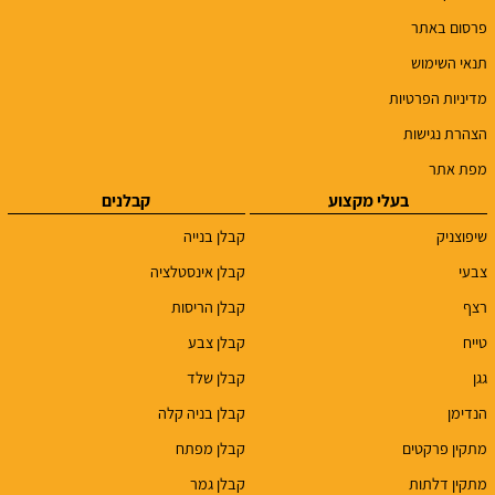
פרסום באתר
תנאי השימוש
מדיניות הפרטיות
הצהרת נגישות
מפת אתר
בעלי מקצוע
קבלנים
שיפוצניק
קבלן בנייה
צבעי
קבלן אינסטלציה
רצף
קבלן הריסות
טייח
קבלן צבע
גגן
קבלן שלד
הנדימן
קבלן בניה קלה
מתקין פרקטים
קבלן מפתח
מתקין דלתות
קבלן גמר