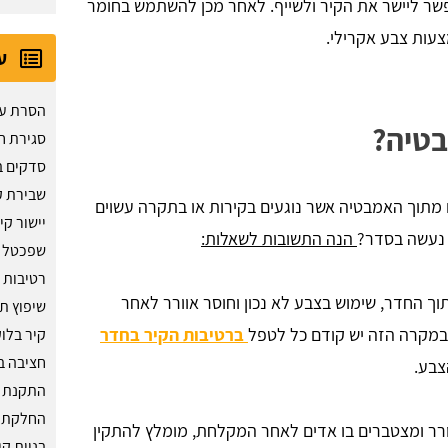
שר ליישר את הקיר ולשייף. לאחר מכן להשתמש בחומר
צעות צבע אקרילי.
ע
הסרת ע
בטיה?
סגירת ח
סדקים ב
שבירת ק
מתוך האמבטיה אשר נוגעים בקירות או בתקרה עשוים
יישור קי
 נעשה בסדר?
הנה התשובות לשאלות:
שפכטל 
רטיבות 
ך החדר, שימוש בצבע לא נכון וחוסר אוורר לאחר
שיפוץ ת
 במקרה הזה יש קודם כל לטפל
ברטיבות הקיר בחדר
קיר בלו
חציבה ב
צבע.
התקנת ח
החלקת ק
רר ומצטברים בו אדים לאחר המקלחת, מומלץ להתקין
בניית קי