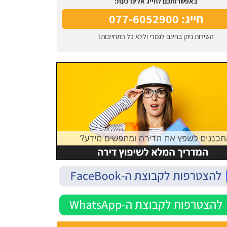
באפשרותכם לחייג אלינו כעת:
חייג: 077-6052900
השירות ניתן בחינם לגמרי וללא כל התחייבות!