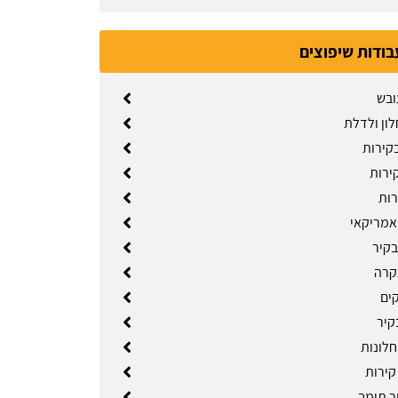
בודות שיפוצים
ובש
לון ולדלת
קירות
ירות
רות
אמריקאי
בקיר
קרה
קים
קיר
לונות
ירות
ר תומך