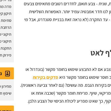
, שנית - צבע תואם, לחדרים רטובים מתאימים צבעים
מדה מת
תן לנו חדר אמבטיה עמיד יותר. האפשרות השלישית
תיקון ק
 - עד התקרה (לא נראה זאת בבניית סטנדרט, אבל מי
סתימת ח
הרחבת 
תיקוני 
תיקוני ט
התקנת ק
ף לאט
פירוק חל
 צבע אם לא התבצע שימוש בחומר מקשר (בונדרול או
נ
ב חוסר שימוש בחומר מקשר היא
סדקים בקירות
 בקירות הגבס. מה עושים? (גם לאחר צביעה ראשונית).
מחירון ש
מריקאי, שיוף. מריחת חומר מקשר (שכבה אחת או
שיפוץ ח
ף, כך שאינו מפריע ליכולת הכיסוי של הצבע הלבן.