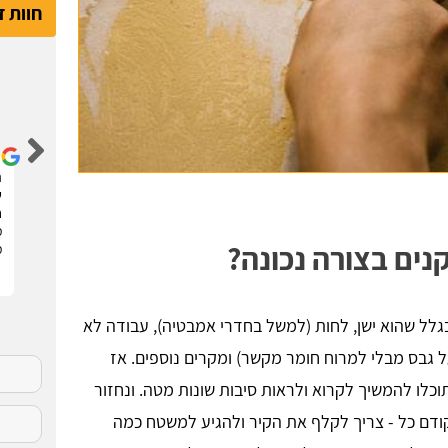
חוות 
דור קדם
שיפצתי את הדירה בחריש בזכות האתר הנהדר הזה !
ה
קיבלתי 3 הצעות מחיר מבעלי מקצוע שונים. בחרתי
ש
בהצעה שהכי נראתה לי ויצאנו לדרך. התוצאות מעולות.
ח
סופר מקצועיים . מומלץ בחום !!
מ
ים בצורה נכונה?
מ
גלל שהוא ישן, לחות (למשל בחדרי אמבטיה), עבודה לא
 גבס מבלי למרוח חומר מקשר) ומקרים נוספים. אז
כלו להמשיך לקרוא ולראות סיבות שונות מטה. ונחזור
דם כל - צריך לקלף את הקיר ולהגיע למשטח כמה