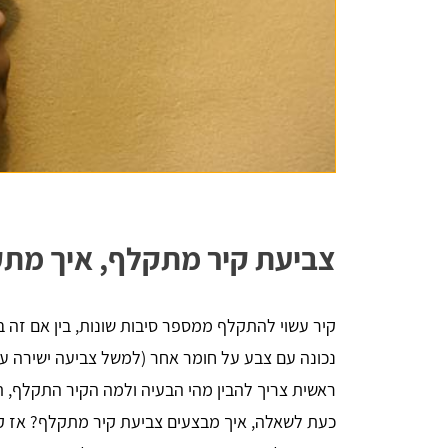
יניב לורן
הדירה,
השארתי פרטים באתר, חזרו אליי בתוך כמה 
 שווה
דקות סופרות. אדיבות ברמה אחרת, הסבירו לי 
הכל לעניין ואיך זה עובד. בנתיים אני אוסף 
הצעות מחיר למטרת השיפוץ והלוואי ואצליח 
צביעת קיר מתקלף, איך מתקנ
למצוא את קבלן השיפוצים שאני צריך, תודה - 
שירות מעולה
קיר עשוי להתקלף ממספר סיבות שונות, בין אם זה ב
נכונה עם צבע על חומר אחר (למשל צביעה ישירה על
ראשית צריך להבין מהי הבעיה ולמה הקיר התקלף, תו
כעת לשאלה, איך מבצעים צביעת קיר מתקלף? אז קו