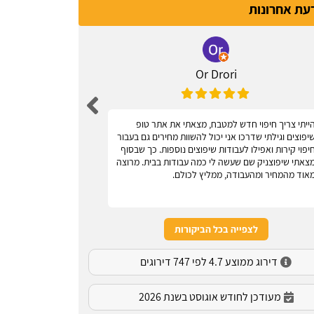
דעת אחרונות
Or Drori
ייתי צריך חיפוי חדש למטבח, מצאתי את אתר טופ
אחלה אתר, עוז
יפוצים וגילתי שדרכו אני יכול להשוות מחירים גם בעבור
יפוי קירות ואפילו לעבודות שיפוצים נוספות. כך שבסוף
צאתי שיפוצניק שם שעשה לי כמה עבודות בבית. מרוצה
אוד מהמחיר ומהעבודה, ממליץ לכולם.
לצפייה בכל הביקורות
דירוג ממוצע 4.7 לפי 747 דירוגים
מעודכן לחודש אוגוסט בשנת 2026