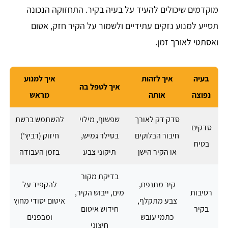
מוקדמים שיכולים להעיד על בעיה בקיר. התחזוקה הנכונה
תסייע למנוע נזקים עתידיים ולשמור על הקיר חזק, אטום
ואסתטי לאורך זמן.
בעיה
איך לזהות
איך למנוע
איך לטפל בה
נפוצה
אותה
מראש
סדק דק לאורך
שפשוף, מילוי
להשתמש ברשת
סדקים
חיבור הבלוקים
בסילר גמיש,
חיזוק (רביץ')
בטיח
או הקיר הישן
תיקוני צבע
בזמן העבודה
בדיקת מקור
קיר מתנפח,
להקפיד על
רטיבות
מים, ייבוש הקיר,
צבע מתקלף,
איטום יסודי מחוץ
בקיר
חידוש איטום
כתמי עובש
ומבפנים
חיצוני