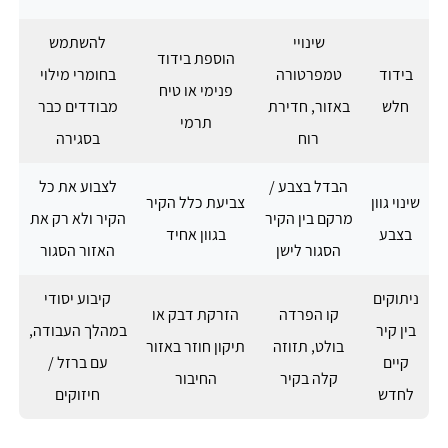
שינויי
להשתמש
הוספת בידוד
בידוד
טמפרטורה
בחומרי מילוי
פנימי או טיח
חלש
באזור, חדירת
מבודדים כבר
תרמי
רוח
בסגירה
הבדל בצבע /
לצבוע את כל
שינוי גוון
צביעת כלל הקיר
מרקם בין הקיר
הקיר ולא רק את
בצבע
בגוון אחיד
הסגור לישן
האזור הסגור
ניתוקים
קיבוע יסודי
קו הפרדה
הזרקת דבק או
בין קיר
במהלך העבודה,
בולט, תזוזה
תיקון חוזר באזור
קיים
עם ברזל /
קלה בקיר
החיבור
לחדש
חיזוקים