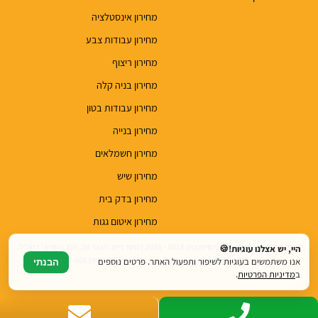
מחירון אינסטלציה
מחירון עבודות צבע
מחירון ריצוף
מחירון בניה קלה
מחירון עבודות בטון
מחירון בנייה
מחירון חשמלאים
מחירון שיש
מחירון בדק בית
מחירון איטום גגות
© כל הזכויות שמורות לטופ שיפוצים 2015 - 2026 | משרדים: הנגר 24, הוד השרון | דוא"ל:
היי, יש אצלנו עוגיות!🍪
top.renovations.co.il@gmail.com | טלפון: 077-6052900
אנו משתמשים בעוגיות לשיפור ותפעול האתר. פרטים נוספים
הבנתי
ב
מדיניות הפרטיות
.