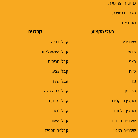
מדיניות הפרטיות
הצהרת נגישות
מפת אתר
בעלי מקצוע
קבלנים
שיפוצניק
קבלן בנייה
צבעי
קבלן אינסטלציה
רצף
קבלן הריסות
טייח
קבלן צבע
גגן
קבלן שלד
הנדימן
קבלן בניה קלה
מתקין פרקטים
קבלן מפתח
מתקין דלתות
קבלן גמר
שיפוצים בדרום
קבלן איטום
שיפוצים בצפון
קבלנים נוספים