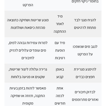
בחומרי ניקוי חזקים
הפרקט
מיד
להניח מגני לבד
מונע שריטות ושחיקה כתוצאה
לאחר
מתחת לרהיטים
מהזזת כיסאות ושולחנות
ההתקנה
מיד עם
למרות עמידות גבוהה למים,
לנגב מים שנשפכו
הופעת
מים עומדים עלולים להזיק
על הפרקט
רטיבות
לחיבורים
להימנע מגרירת
באופן
גרירה עלולה ליצור שריטות,
חפצים כבדים
קבוע
שקעים או פגיעה בלוחות
אחת
מאפשר לזהות בזמן בעיות
לבדוק חיבורים
לכמה
התקנה, תזוזה או שחיקה
ואזורים מתרוממים
חודשים
מקומית