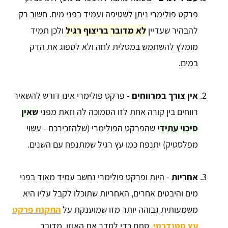
פרקט פולימרי ניתן לשטיפה ועמיד בפני מים. חשוב רק
להבהיר שעדיין
לא מדובר בריצוף רגיל
ולכן תמיד
מומלץ להשתמש במטלית לחה ולא לספוג את הדק
במים.
אין צורך במרווחים
- פרקט פולימרי אינו דורש להשאיר
רווחים בין קורה אחת לזו הסמוכה לה וזאת מפני
שאין
סיכוי עתידי
שהפרקט הפולימרי (שלהזכירכם - עשוי
מפלסטיק) יתנפח כמו עץ רגיל שמתנפח עם השנים.
אחריות
- היות ופרקט פולימרי נחשב עמיד מאוד בפני
מים והיבטים אחרים, האחריות שתוכלו לקבל עליו היא
משמעותית גבוהה יותר מזו שמוענקת על
התקנת פרקט
עץ סטנדרטי
. סתם כדי לסדר את האוזן, מדובר