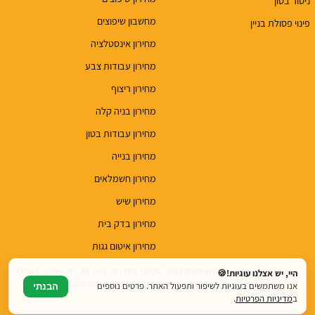
ניסור בטון
מחשבון שיפוצים
פינוי פסולת בניין
מחירון אינסטלציה
מחירון עבודות צבע
מחירון ריצוף
מחירון בניה קלה
מחירון עבודות בטון
מחירון בנייה
מחירון חשמלאים
מחירון שיש
מחירון בדק בית
מחירון איטום גגות
© כל הזכויות שמורות לטופ שיפוצים 2015 - 2026 | משרדים: הנגר 24, הוד השרון | דוא"ל:
היי, יש אצלנו עוגיות!🍪
top.renovations.co.il@gmail.com | טלפון: 077-6052900
אנו משתמשים בעוגיות לשיפור ותפעול האתר. פרטים נוספים
הבנתי
ב
מדיניות הפרטיות
.