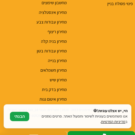
מחשבון שיפוצים
פינוי פסולת בניין
מחירון אינסטלציה
מחירון עבודות צבע
מחירון ריצוף
מחירון בניה קלה
מחירון עבודות בטון
מחירון בנייה
מחירון חשמלאים
מחירון שיש
מחירון בדק בית
מחירון איטום גגות
© כל הזכויות שמורות לטופ שיפוצים 2015 - 2026 | משרדים: הנגר 24, הוד השרון | דוא"ל:
היי, יש אצלנו עוגיות!🍪
top.renovations.co.il@gmail.com | טלפון: 077-6052900
אנו משתמשים בעוגיות לשיפור ותפעול האתר. פרטים נוספים
הבנתי
ב
מדיניות הפרטיות
.