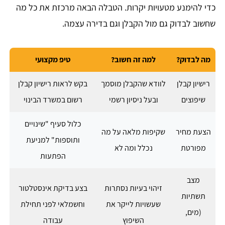
כדי להימנע מטעויות יקרות. הטבלה הבאה מרכזת את כל מה
שחשוב לבדוק גם מול הקבלן וגם בדירה עצמה.
מה לבדוק?
למה זה חשוב?
טיפ מקצועי
רישיון קבלן
לוודא שהקבלן מוסמך
בקש לראות רישיון קבלן
שיפוצים
ובעל ניסיון רשמי
רשום במשרד הבינוי
כלול סעיף "שינויים
הצעת מחיר
שקיפות מלאה על מה
ותוספות" למניעת
מפורטת
נכלל ומה לא
הפתעות
מצב
זיהוי בעיות נסתרות
בצע בדיקת אינסטלטור
תשתיות
שעשויות לייקר את
וחשמלאי לפני תחילת
(מים,
השיפוץ
עבודה