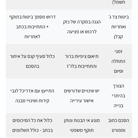
חשמל)
ביטוח צד ג׳
דרוש מסמך ביטוח בתוקף
הגנה במקרה של נזק
ואחריות
+ התחייבות בכתב
לרכוש או פציעה
קבלן
לאחריות
זמני
תיאום ציפיות ברור
כלול סעיף קנס על איחור
התחלה
והתחייבות בלו״ז
בהסכם
וסיום
הצורך
יש שינויים שדורשים
התייעץ עם אדריכל לגבי
בהיתרי
אישור עירייה
קירות ושינויי מבנה
בנייה
הסכם כתוב
מונע אי הבנות ונותן
כלול את כל הסיכומים
ומפורט
תוקף משפטי
בכתב - כולל תשלומים