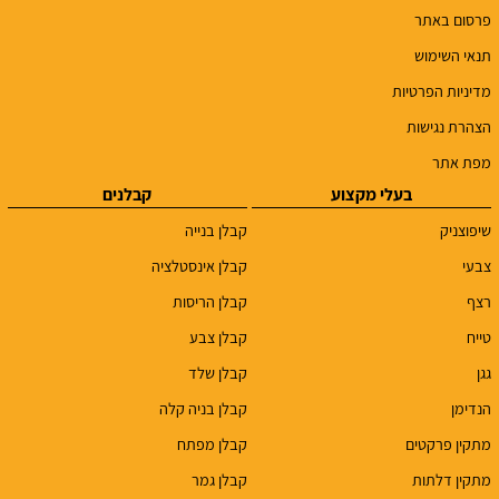
פרסום באתר
תנאי השימוש
מדיניות הפרטיות
הצהרת נגישות
מפת אתר
בעלי מקצוע
קבלנים
שיפוצניק
קבלן בנייה
צבעי
קבלן אינסטלציה
רצף
קבלן הריסות
טייח
קבלן צבע
גגן
קבלן שלד
הנדימן
קבלן בניה קלה
מתקין פרקטים
קבלן מפתח
מתקין דלתות
קבלן גמר