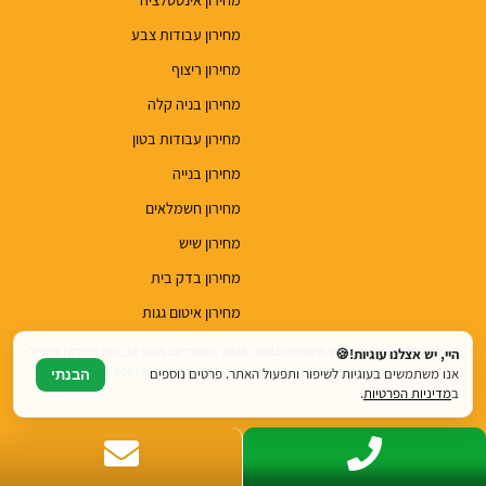
מחירון עבודות צבע
מחירון ריצוף
מחירון בניה קלה
מחירון עבודות בטון
מחירון בנייה
מחירון חשמלאים
מחירון שיש
מחירון בדק בית
מחירון איטום גגות
© כל הזכויות שמורות לטופ שיפוצים 2015 - 2026 | משרדים: הנגר 24, הוד השרון | דוא"ל:
היי, יש אצלנו עוגיות!🍪
top.renovations.co.il@gmail.com | טלפון: 077-6052900
אנו משתמשים בעוגיות לשיפור ותפעול האתר. פרטים נוספים
הבנתי
ב
מדיניות הפרטיות
.