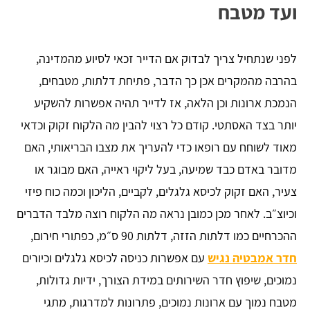
ועד מטבח
לפני שנתחיל צריך לבדוק אם הדייר זכאי לסיוע מהמדינה,
בהרבה מהמקרים אכן כך הדבר, פתיחת דלתות, מטבחים,
הנמכת ארונות וכן הלאה, אז לדייר תהיה אפשרות להשקיע
יותר בצד האסתטי. קודם כל רצוי להבין מה הלקוח זקוק וכדאי
מאוד לשוחח עם רופאו כדי להעריך את מצבו הבריאותי, האם
מדובר באדם כבד שמיעה, בעל ליקוי ראייה, האם מבוגר או
צעיר, האם זקוק לכיסא גלגלים, לקביים, הליכון וכמה כוח פיזי
וכיוצ״ב. לאחר מכן כמובן נראה מה הלקוח רוצה מלבד הדברים
ההכרחיים כמו דלתות הזזה, דלתות 90 ס״מ, כפתורי חירום,
חדר אמבטיה נגיש
עם אפשרות כניסה לכיסא גלגלים וכיורים
נמוכים, שיפוץ חדר השירותים במידת הצורך, ידיות גדולות,
מטבח נמוך עם ארונות נמוכים, פתרונות למדרגות, מתגי