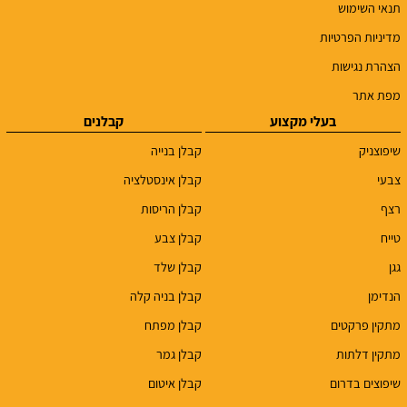
תנאי השימוש
מדיניות הפרטיות
הצהרת נגישות
מפת אתר
בעלי מקצוע
קבלנים
שיפוצניק
קבלן בנייה
צבעי
קבלן אינסטלציה
רצף
קבלן הריסות
טייח
קבלן צבע
גגן
קבלן שלד
הנדימן
קבלן בניה קלה
מתקין פרקטים
קבלן מפתח
מתקין דלתות
קבלן גמר
שיפוצים בדרום
קבלן איטום