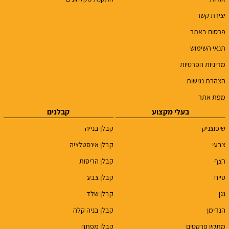
יצירת קשר
פרסום באתר
תנאי השימוש
מדיניות הפרטיות
הצהרת נגישות
מפת אתר
בעלי מקצוע
קבלנים
שיפוצניק
קבלן בנייה
צבעי
קבלן אינסטלציה
רצף
קבלן הריסות
טייח
קבלן צבע
גגן
קבלן שלד
הנדימן
קבלן בניה קלה
מתקין פרקטים
קבלן מפתח