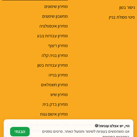
מחירון שיפוצים
ניסור בטון
מחשבון שיפוצים
פינוי פסולת בניין
מחירון אינסטלציה
מחירון עבודות צבע
מחירון ריצוף
מחירון בניה קלה
מחירון עבודות בטון
מחירון בנייה
מחירון חשמלאים
מחירון שיש
מחירון בדק בית
מחירון איטום גגות
© כל הזכויות שמורות לטופ שיפוצים 2015 - 2026 | משרדים: הנגר 24, הוד השרון | דוא"ל:
היי, יש אצלנו עוגיות!🍪
top.renovations.co.il@gmail.com | טלפון: 077-6052900
אנו משתמשים בעוגיות לשיפור ותפעול האתר. פרטים נוספים
הבנתי
ב
מדיניות הפרטיות
.