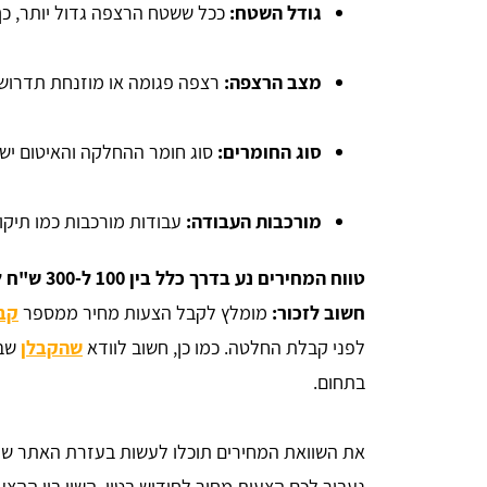
גודל השטח:
ככל ששטח הרצפה גדול יותר, כך
מצב הרצפה:
רצפה פגומה או מוזנחת תדרוש יו
סוג החומרים:
סוג חומר ההחלקה והאיטום יש
מורכבות העבודה:
עבודות מורכבות כמו תיקון
טווח המחירים נע בדרך כלל בין 100 ל-300 ש"ח למטר מרובע.
חשוב לזכור:
מומלץ לקבל הצעות מחיר ממספר
קבל
לפני קבלת החלטה. כמו כן, חשוב לוודא
שהקבלן
שבח
בתחום.
את השוואת המחירים תוכלו לעשות בעזרת האתר שלנ
נעביר לכם הצעות מחיר לחידוש בטון. השוו בין ההצע