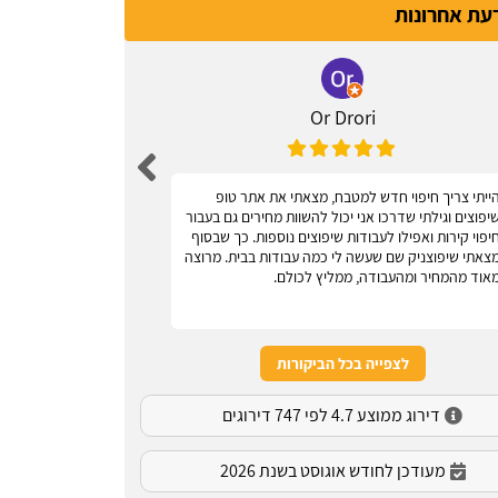
דעת אחרונות
Or Drori
ייתי צריך חיפוי חדש למטבח, מצאתי את אתר טופ
אחלה אתר, עוז
יפוצים וגילתי שדרכו אני יכול להשוות מחירים גם בעבור
יפוי קירות ואפילו לעבודות שיפוצים נוספות. כך שבסוף
צאתי שיפוצניק שם שעשה לי כמה עבודות בבית. מרוצה
אוד מהמחיר ומהעבודה, ממליץ לכולם.
לצפייה בכל הביקורות
דירוג ממוצע 4.7 לפי 747 דירוגים
מעודכן לחודש אוגוסט בשנת 2026