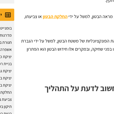
קין.
י
מראה הבטון, למשל על ידי
החלקת הבטון
או צביעתו,
בומנייט
מדרגות 
 הפונקציונליות של משטח הבטון, למשל על ידי הגברת
חגורת בט
בפני שחיקה, ובמקרים אלו חידוש הבטון הוא הפתרון
אשפרה ב
יציקת כ
בניית ר
יציקת גג
יציקת ב
יציקת בט
חשוב לדעת על התהליך
החלקת ב
צביעת ב
תיקון בט
בניית בר