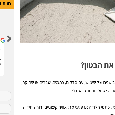
חוות 
דור קדם
שיפצתי את הדירה בחריש בזכות האתר הנהדר הזה !
ה
קיבלתי 3 הצעות מחיר מבעלי מקצוע שונים. בחרתי
ש
בהצעה שהכי נראתה לי ויצאנו לדרך. התוצאות מעולות.
ח
סופר מקצועיים . מומלץ בחום !!
מ
את הבטון?
מ
 שנים של שימוש, עם סדקים, כתמים, שברים או שחיקה,
ה האסתטי והחוזק המבני.
ן, כתמי חלודה או פגעי מזג אוויר קיצוניים, דורש חידוש