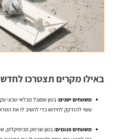
יניב לורן
הדירה,
השארתי פרטים באתר, חזרו אליי בתוך כמה 
 שווה
דקות סופרות. אדיבות ברמה אחרת, הסבירו לי 
הכל לעניין ואיך זה עובד. בנתיים אני אוסף 
הצעות מחיר למטרת השיפוץ והלוואי ואצליח 
באילו מקרים תצטרכו לחדש 
למצוא את קבלן השיפוצים שאני צריך, תודה - 
שירות מעולה
משטחים ישנים:
בטון שסובל מבלאי טבעי עקב
עשוי להזדקק לחידוש כדי להשיב לו את המרא
משטחים פגומים:
בטון שניזוק מכימיקלים, שמ