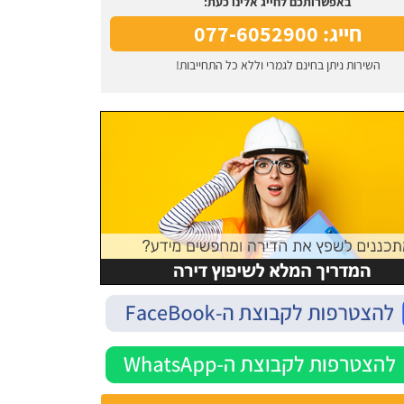
באפשרותכם לחייג אלינו כעת:
חייג: 077-6052900
השירות ניתן בחינם לגמרי וללא כל התחייבות!