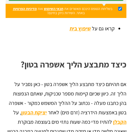
בשליחת הטופס הינכם מאשרים את
תנאי השימוש
ואת
מדיניות הפרטיות
באתר. השירות ניתן בחינם!
קראו גם על
שיפוץ בית
כיצד מתבצע הליך אשפרה בטון?
אם תהיתם כיצד מתבצע הליך אשפרה בטון - כאן נסביר על
הליך זה. כיוון שכיום קיימות מספר טכניקות, שאתם הנפוצות
בהן כתבנו מעלה - נכתוב על ההליך המשמש כמקור - אשפרה
בטון באמצעות הידרציה (זרם מים) לאחר
יציקת הבטון
, על
הקבלן
להתיז מדי כמה שעות נתזי מים בעוצמה מבוקרת
שאינה חלשה מדי או חזקה מדי שתגרום לפגיעה במבנה הבטון.