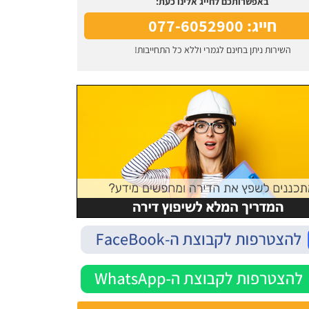
באפשרותכם לחייג אלינו כעת:
חייג: 077-6052900
השירות ניתן בחינם לגמרי וללא כל התחייבות!