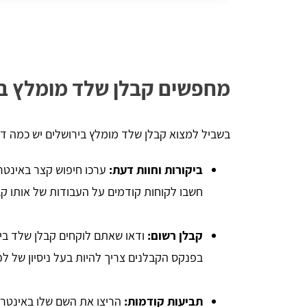
יניב לורן
מחפשים קבלן שלד מומלץ בי
הדירה,
השארתי פרטים באתר, חזרו אליי בתוך כמה 
בשביל למצוא קבלן שלד מומלץ בירושלים יש כמה דב
 שווה
דקות סופרות. אדיבות ברמה אחרת, הסבירו לי 
הכל לעניין ואיך זה עובד. בנתיים אני אוסף 
הצעות מחיר למטרת השיפוץ והלוואי ואצליח 
ביקורות וחוות דעת:
ערכו חיפוש קצר באינטר
למצוא את קבלן השיפוצים שאני צריך, תודה - 
שירות מעולה
חשבו לקוחות קודמים על העבודות של אותו קב
קבלן רשום:
ודאו שאתם לוקחים קבלן שלד בי
בפנקס הקבלנים צריך להיות בעל ניסיון של לפחות 5 שנים וללא הליכים משפטיי
תביעות קודמות:
הריצו את השם שלו באינטרנט