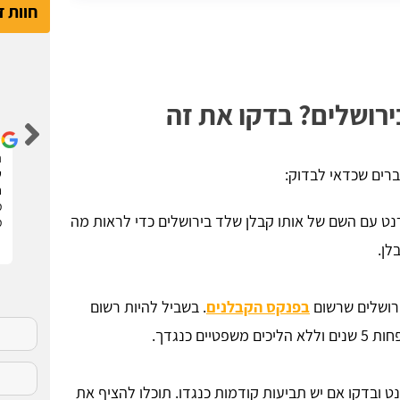
חוות 
דור קדם
רושלים? בדקו את זה
שיפצתי את הדירה בחריש בזכות האתר הנהדר הזה !
ה
רים שכדאי לבדוק:
קיבלתי 3 הצעות מחיר מבעלי מקצוע שונים. בחרתי
ש
בהצעה שהכי נראתה לי ויצאנו לדרך. התוצאות מעולות.
ח
סופר מקצועיים . מומלץ בחום !!
מ
נט עם השם של אותו קבלן שלד בירושלים כדי לראות מה
מ
לן.
רושלים שרשום
בפנקס הקבלנים
. בשביל להיות רשום
ם כנגדך.
 ובדקו אם יש תביעות קודמות כנגדו. תוכלו להציף את