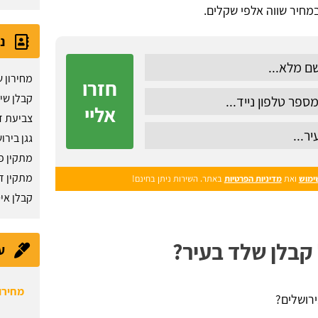
נ
מחירון ש
חזרו
קבלן שי
אליי
צביעת ד
גגן בירו
מתקין פ
מתקין ד
ימוש
ואת
מדיניות הפרטיות
באתר. השירות ניתן בחינם!
קבלן אי
קבלן שלד בעיר?
ע
חוזה 
ירושלים?