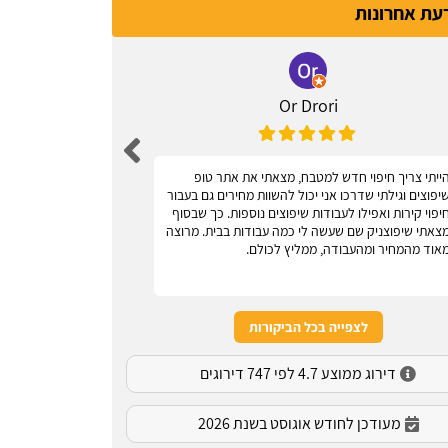
דעת אחרונות
Or Drori
ייתי צריך חיפוי חדש למטבח, מצאתי את אתר טופ
אחלה אתר, עוז
יפוצים וגילתי שדרכו אני יכול להשוות מחירים גם בעבור
יפוי קירות ואפילו לעבודות שיפוצים נוספות. כך שבסוף
צאתי שיפוצניק שם שעשה לי כמה עבודות בבית. מרוצה
אוד מהמחיר ומהעבודה, ממליץ לכולם.
לצפייה בכל הביקורות
דירוג ממוצע 4.7 לפי 747 דירוגים
מעודכן לחודש אוגוסט בשנת 2026