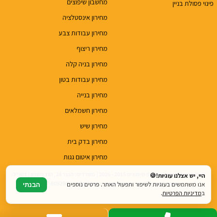
מחשבון שיפוצים
פינוי פסולת בניין
מחירון אינסטלציה
מחירון עבודות צבע
מחירון ריצוף
מחירון בניה קלה
מחירון עבודות בטון
מחירון בנייה
מחירון חשמלאים
מחירון שיש
מחירון בדק בית
מחירון איטום גגות
© כל הזכויות שמורות לטופ שיפוצים 2015 - 2026 | משרדים: הנגר 24, הוד השרון | דוא"ל:
היי, יש אצלנו עוגיות!🍪
top.renovations.co.il@gmail.com | טלפון: 077-6052900
אנו משתמשים בעוגיות לשיפור ותפעול האתר. פרטים נוספים
הבנתי
ב
מדיניות הפרטיות
.