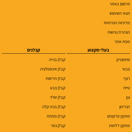
פרסום באתר
תנאי השימוש
מדיניות הפרטיות
הצהרת נגישות
מפת אתר
בעלי מקצוע
קבלנים
שיפוצניק
קבלן בנייה
צבעי
קבלן אינסטלציה
רצף
קבלן הריסות
טייח
קבלן צבע
גגן
קבלן שלד
הנדימן
קבלן בניה קלה
מתקין פרקטים
קבלן מפתח
מתקין דלתות
קבלן גמר