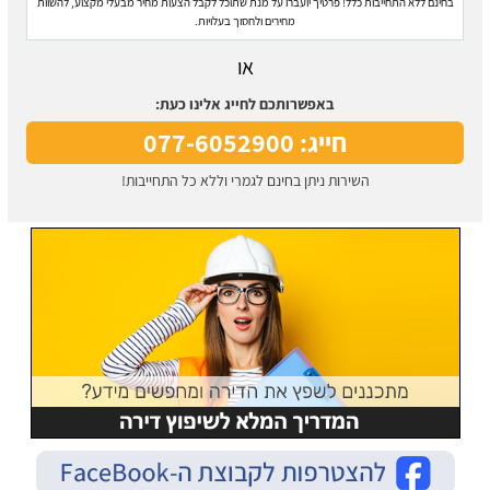
בחינם ללא התחייבות כלל! פרטיך יועברו על מנת שתוכל לקבל הצעות מחיר מבעלי מקצוע, להשוות
מחירים ולחסוך בעלויות.
או
באפשרותכם לחייג אלינו כעת:
חייג: 077-6052900
השירות ניתן בחינם לגמרי וללא כל התחייבות!