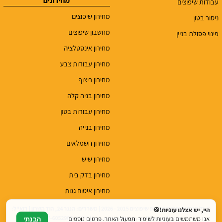
עבודות שיפוצים
מחירון שיפוצים
ניסור בטון
מחשבון שיפוצים
פינוי פסולת בניין
מחירון אינסטלציה
מחירון עבודות צבע
מחירון ריצוף
מחירון בניה קלה
מחירון עבודות בטון
מחירון בנייה
מחירון חשמלאים
מחירון שיש
מחירון בדק בית
מחירון איטום גגות
© כל הזכויות שמורות לטופ שיפוצים 2015 - 2026 | משרדים: הנגר 24, הוד השרון | דוא"ל:
היי, יש אצלנו עוגיות!🍪
top.renovations.co.il@gmail.com | טלפון: 077-6052900
אנו משתמשים בעוגיות לשיפור ותפעול האתר. פרטים נוספים
הבנתי