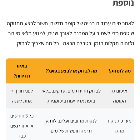
נוספת
לאחר סיום עבודות בנייה של קומה חדשה, חשוב לבצע תחזוקה
שוטפת כדי לשמור על המבנה לאורך שנים, למנוע בלאי מיותר
ולזהות תקלות בזמן. בטבלה הבאה - כל מה שצריך לבדוק.
באיזו
מה לתחזק?
מה לבדוק או לבצע בפועל?
תדירות?
איטום גג
לבדוק חדירת מים, סדקים, בלאי
לפני חורף +
הקומה
בזפת או יריעות ביטומניות
אחת לשנה
כל 3 חודשים
מערכת ניקוז
לנקות מרזבים ועלים, לוודא
או אחרי גשם
מהגג
זרימה חופשית של מים
כבד