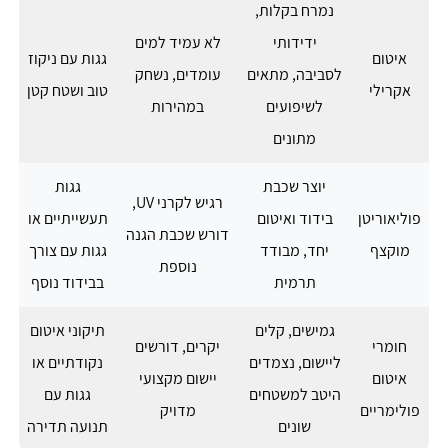
נמרח בקלות,
ידידותי
לא עמיד למים
איטום
גגות עם ניקוז
לסביבה, מתאים
עומדים, נשחק
אקרילי
טוב ושטח קטן
לשיפועים
במהירות
מתונים
יוצר שכבת
גגות
רגיש לקרני UV,
פוליאוריטן
בידוד ואיטום
תעשייתיים או
דורש שכבת הגנה
מוקצף
יחד, מבודד
גגות עם צורך
נוספת
תרמית
בבידוד נוסף
גמישים, קלים
תיקוני איטום
חומרי
יקרים, דורשים
ליישום, נצמדים
נקודתיים או
איטום
יישום מקצועי
היטב למשטחים
גגות עם
פולימריים
מדויק
שונים
תנועה תדירה