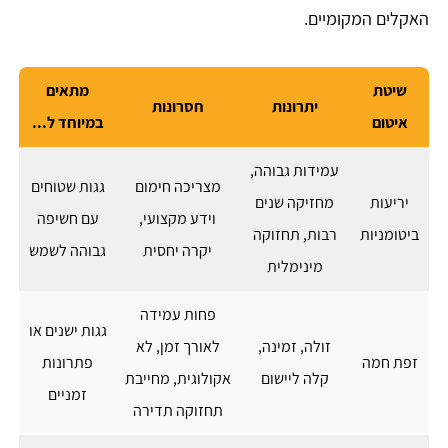
האקלים המקומיים.
שיטת
מתאים
יתרונות
חסרונות
איטום
במיוחד ל...
עמידות גבוהה,
מצריכה חימום
גגות שטוחים
יריעות
מחזיקה שנים
וידע מקצועי,
עם חשיפה
ביטומניות
רבות, תחזוקה
יקרה יחסית
גבוהה לשמש
מינימלית
פחות עמידה
גגות ישנים או
זולה, זמינה,
לאורך זמן, לא
זפת חמה
פתרונות
קלה ליישום
אקולוגית, מחייבת
זמניים
תחזוקה תדירה