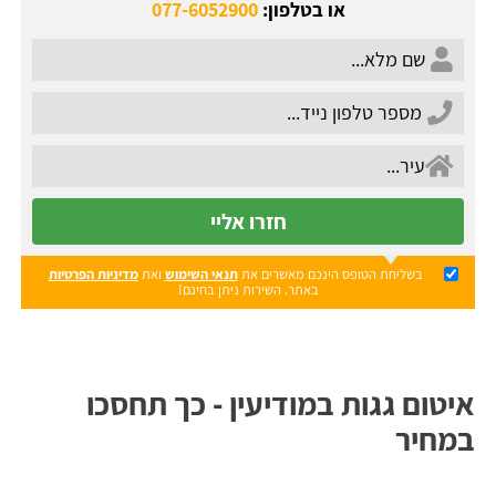
או בטלפון:
077-6052900
חזרו אליי
בשליחת הטופס הינכם מאשרים את
תנאי השימוש
ואת
מדיניות הפרטיות
באתר. השירות ניתן בחינם!
איטום גגות במודיעין - כך תחסכו
במחיר