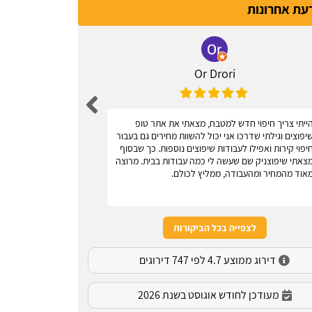
דעת אחרונות
Or Drori
ייתי צריך חיפוי חדש למטבח, מצאתי את אתר טופ
אחלה אתר, עוז
יפוצים וגילתי שדרכו אני יכול להשוות מחירים גם בעבור
יפוי קירות ואפילו לעבודות שיפוצים נוספות. כך שבסוף
צאתי שיפוצניק שם שעשה לי כמה עבודות בבית. מרוצה
אוד מהמחיר ומהעבודה, ממליץ לכולם.
לצפייה בכל הביקורות
דירוג ממוצע 4.7 לפי 747 דירוגים
מעודכן לחודש אוגוסט בשנת 2026