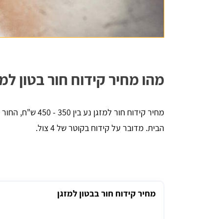
יניב לורן
מהו מחיר קידוח חור בטון למז
הדירה,
השארתי פרטים באתר, חזרו אליי בתוך כמה 
 שווה
דקות סופרות. אדיבות ברמה אחרת, הסבירו לי 
הכל לעניין ואיך זה עובד. בנתיים אני אוסף 
מחיר קידוח חור למז
הצעות מחיר למטרת השיפוץ והלוואי ואצליח 
למצוא את קבלן השיפוצים שאני צריך, תודה - 
הבית. מדובר על קידוח בקוטר של 4 צול.
שירות מעולה
מחיר קידוח חור בבטון למזגן