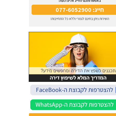
באפשרותכם לחייג אלינו כעת:
חייג: 077-6052900
השירות ניתן בחינם לגמרי וללא כל התחייבות!