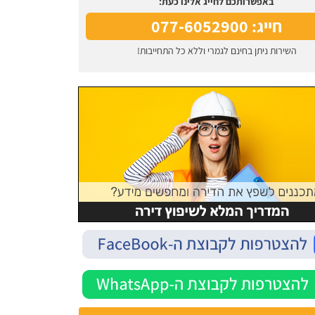
באפשרותכם לחייג אלינו כעת:
חייג: 077-6052900
השירות ניתן בחינם לגמרי וללא כל התחייבות!