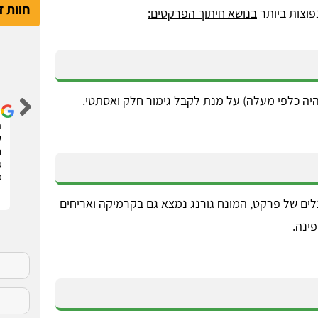
חוות 
פוצות ביותר
בנושא חיתוך הפרקטים:
דור קדם
יה כלפי מעלה) על מנת לקבל גימור חלק ואסתטי.
שיפצתי את הדירה בחריש בזכות האתר הנהדר הזה !
ה
קיבלתי 3 הצעות מחיר מבעלי מקצוע שונים. בחרתי
ש
בהצעה שהכי נראתה לי ויצאנו לדרך. התוצאות מעולות.
ח
סופר מקצועיים . מומלץ בחום !!
מ
מ
זווית של 45 מעלות על מנת לחבר בין 2 פאנלים של פרקט, המונח גורנג נמצא גם בקרמיקה ואריחים
פינה.