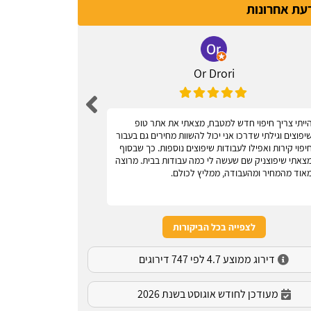
דעת אחרונות
Or Drori
ייתי צריך חיפוי חדש למטבח, מצאתי את אתר טופ
אחלה אתר, עוז
יפוצים וגילתי שדרכו אני יכול להשוות מחירים גם בעבור
יפוי קירות ואפילו לעבודות שיפוצים נוספות. כך שבסוף
צאתי שיפוצניק שם שעשה לי כמה עבודות בבית. מרוצה
אוד מהמחיר ומהעבודה, ממליץ לכולם.
לצפייה בכל הביקורות
דירוג ממוצע 4.7 לפי 747 דירוגים
מעודכן לחודש אוגוסט בשנת 2026