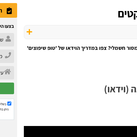
טים
ה
בצעו הש
סור חשמלי? צפו במדריך הוידאו של 'טופ שיפוצים'
 (וידאו)
בשליח
ניתן בח