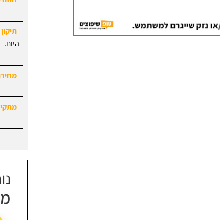
תיקון 
היום.
מחירון
מתקין