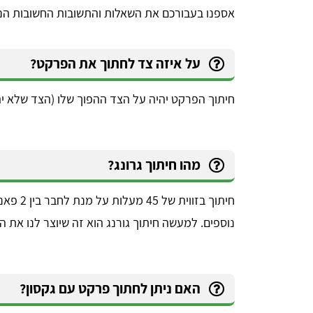
אספנו בעבורכם את השאלות והתשובות החשובות הנ
על איזה צד לחתוך את הפרקט?
יניב לורן
חיתוך הפרקט יהיה על הצד ההפוך שלו (הצד שלא יה
הדירה,
השארתי פרטים באתר, חזרו אליי בתוך כמה 
 שווה
דקות סופרות. אדיבות ברמה אחרת, הסבירו לי 
הכל לעניין ואיך זה עובד. בנתיים אני אוסף 
מהו חיתוך גרונג?
הצעות מחיר למטרת השיפוץ והלוואי ואצליח 
למצוא את קבלן השיפוצים שאני צריך, תודה - 
שירות מעולה
חיתוך ב
נוספים. למעשה חיתוך גורנג הוא זה שיוצר לנו את ה
האם ניתן לחתוך פרקט עם גקסון?