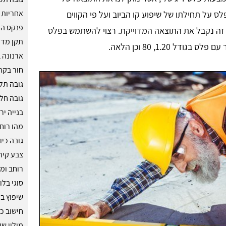
אחריות 
ס על תחילתו של שיפוע קו הביוב ועל פי הקווים
פנקס הק
פי זה נקבל את התוצאה המדוייקת. רצוי להשתמש בפלס
תקן מדר
ארנונה ב
חור בקר
גובה תלי
גובה חלו
בנייה יר
מהו רוח
גובה כיו
צבע קיר
רוחב ומ
סוגי בלו
שיפוץ ב
חישוב כ
מילון שי