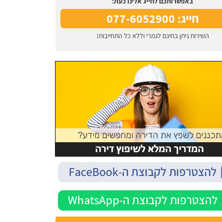
באפשרותכם לחייג אלינו כעת:
חייג: 077-6052900
השירות ניתן בחינם לגמרי וללא כל התחייבות!