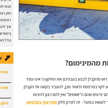
תנאי תש
חוק רעש
רעיונות
איך להת
ביטוח שי
גודל תאי
ע
ת מהמינימום?
חוזה 
וש מהקבלן לבצע בעבורכם את התיקון כי אינו עמד
 לקוי במרפסת ולאחר מכן, להעביר בקשה אל הקבלן.
תיקון 
היום.
ם יודעים שהם ה"אשמים" ואין להם רצון להיכנס
 לעשות בפועל - זה לפרק חלק
מהריצוף במרפסת