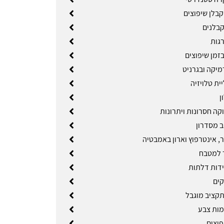
קבלן שיפוצים
בלנים
גות
זמן שיפוצים
מיקה ובגרניט
ית טלויזיה
ן
וקה חסרונות ויתרונות
ב מסדרון
ר, אינטרפוץ וארון באמבטיה
 למטבח
ידות דלתות
קים
תקציב מוגבל
מות צבע
פוצים