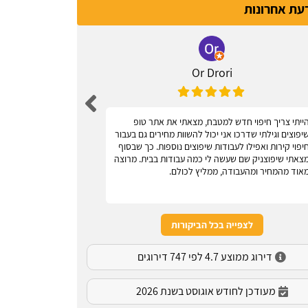
דעת אחרונות
Or Drori
ייתי צריך חיפוי חדש למטבח, מצאתי את אתר טופ
אחלה אתר, עוז
יפוצים וגילתי שדרכו אני יכול להשוות מחירים גם בעבור
יפוי קירות ואפילו לעבודות שיפוצים נוספות. כך שבסוף
צאתי שיפוצניק שם שעשה לי כמה עבודות בבית. מרוצה
אוד מהמחיר ומהעבודה, ממליץ לכולם.
לצפייה בכל הביקורות
דירוג ממוצע 4.7 לפי 747 דירוגים
מעודכן לחודש אוגוסט בשנת 2026