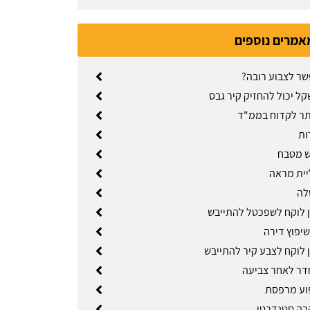
אמרים נוספים
ר לצבוע רובה?
ל יכול להחזיק קיר גבס
ר לקדוח בממ"ד
ות
ש מטבח
יית מראה
לה
 לוקח לשפכטל להתייבש
שיפוץ דירה
 לוקח לצבע קיר להתייבש
דר לאחר צביעה
וע מרפסת
רה סטנדרטי