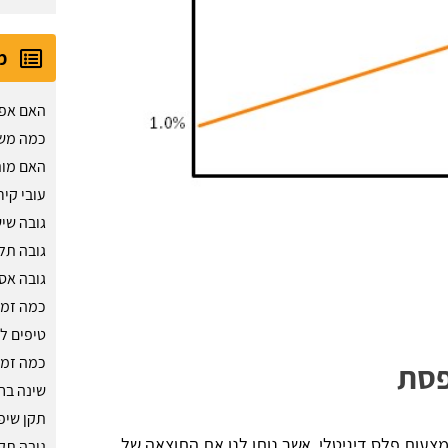
מ
האם אפש
כמה משק
האם מות
עובי קיר
גובה שי
גובה תל
גובה אס
כמה זמן
טיפים ל
כמה זמן
פסת
שינה בח
תקן שיפ
עות פלס דיגיטלי, אשר נותן לנו את התוצאה של
גובה תק