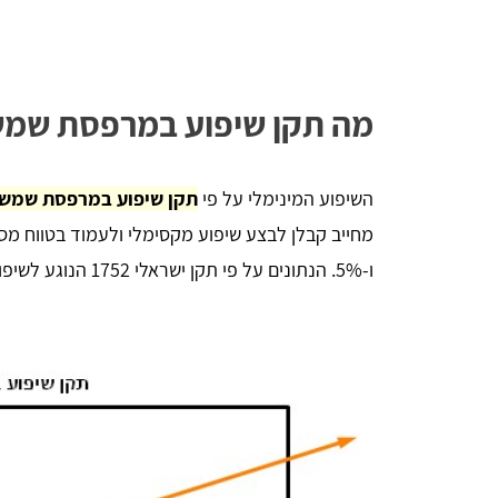
מה תקן שיפוע במרפסת שמ
יניב לורן
השיפוע המינימלי על פי
תקן שיפוע במרפסת שמש (מרפס
הדירה,
השארתי פרטים באתר, חזרו אליי בתוך כמה 
 שווה
דקות סופרות. אדיבות ברמה אחרת, הסבירו לי 
הכל לעניין ואיך זה עובד. בנתיים אני אוסף 
הצעות מחיר למטרת השיפוץ והלוואי ואצליח 
ו-5%. הנתונים על פי תקן ישראלי 1752 הנוגע לשיפוע מינימלי במרפסת שמש חשופה.
למצוא את קבלן השיפוצים שאני צריך, תודה - 
שירות מעולה