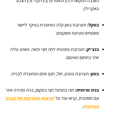
כשכבה המקשרת בין החומרים (בין הקיר ובין הצבע
האקרילי).
בטקל:
תערובת בטון קלה המיועדת בעיקר ליישור
משטחים ומניעת משקעים.
בנצ’יק:
תערובת צמנטית לחה חצי יבשה. נשמע עליה
יותר בתחום האיטום.
בטון:
תערובת צמנט, חול, חצץ ומים המיועדת לבנייה.
בניה טרומית:
חצי במפעל חצי במקום, בניה מהירה יותר
וגם חסכונית, קראו עוד על
יתרונות וחסרונות של הבניה
הטרומית
.