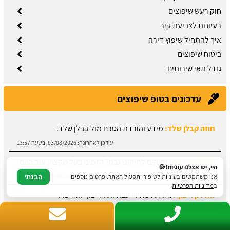
חוק רעש שיפוצים
רעיונות לצביעת קיר
איך להתחיל שיפוץ דירה
ביטוח שיפוצים
גודל תאי שירותים
עדכונים בטופ שיפוצים
תיקון קיר גבס:
זקוקים לתיקוני גבס? הזמינו בעל מקצוע עוד היום.
עודכן לאחרונה:
03/08/2026, בשעה 13:51
מחירון ריצוף:
גלו את מחירי עבודות הריצוף והחיפוי.
היי, יש אצלנו עוגיות!🍪
עודכן לאחרונה:
03/08/2026, בשעה 13:43
אנו משתמשים בעוגיות לשיפור ותפעול האתר. פרטים נוספים
הבנתי
ב
מדיניות הפרטיות
.
מתקין פרקטים:
עץ או למינציה? כל הסוגים כאן.
עודכן לאחרונה:
03/08/2026, בשעה 13:31
מחירון עבודות אלומיניום: