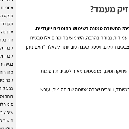
זיק מעמד?
אחריות 
פנקס הק
תקן מדר
פה? התשובה טמונה בשימוש בחומרים ייעודיים.
ארנונה ב
 עמידות גבוהה בהרבה. השימוש בחומרים אלו מבטיח
חור בקר
עים רגילים, ויספק מענה טוב יותר לשאלה "האם ניתן
גובה תלי
גובה חלו
בנייה יר
 שחיקה ומים, ומתאימים מאוד לסביבות רטובות.
מהו רוח
גובה כיו
צבע קיר
מיוחד, ויוצרים שכבה אטומה שדוחה מים, עובש
רוחב ומ
סוגי בלו
שיפוץ ב
חישוב כ
מילון שי