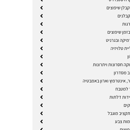
קבלן שיפוצים
בלנים
גות
זמן שיפוצים
מיקה ובגרניט
ית טלויזיה
ן
וקה חסרונות ויתרונות
ב מסדרון
ר, אינטרפוץ וארון באמבטיה
 למטבח
ידות דלתות
קים
תקציב מוגבל
מות צבע
פוצים