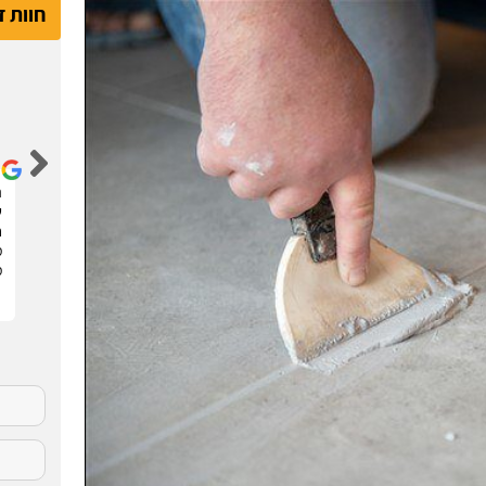
חוות 
דור קדם
שיפצתי את הדירה בחריש בזכות האתר הנהדר הזה !
ה
קיבלתי 3 הצעות מחיר מבעלי מקצוע שונים. בחרתי
ש
בהצעה שהכי נראתה לי ויצאנו לדרך. התוצאות מעולות.
ח
סופר מקצועיים . מומלץ בחום !!
מ
מ