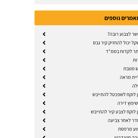
אמרים נוספים
ר לצבוע רובה?
ל יכול להחזיק קיר גבס
ר לקדוח בממ"ד
ות
ש מטבח
יית מראה
לה
 לוקח לשפכטל להתייבש
שיפוץ דירה
 לוקח לצבע קיר להתייבש
דר לאחר צביעה
וע מרפסת
רה סטנדרטי