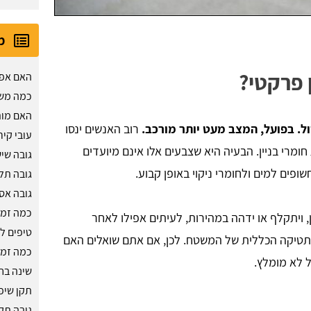
מ
 פרקטי?
האם אפש
כמה משק
האם מות
ול. בפועל, המצב מעט יותר מורכב.
רוב האנשים ינסו
עובי קיר
ומרי בניין. הבעיה היא שצבעים אלו אינם מיועדים
גובה שי
פים למים ולחומרי ניקוי באופן קבוע.
גובה תל
גובה אס
כמה זמן
 ויתקלף או ידהה במהירות, לעיתים אפילו לאחר
טיפים ל
סתטיקה הכללית של המשטח. לכן, אם אתם שואלים האם
כמה זמן
 לא מומלץ.
שינה בח
תקן שיפ
גובה תק