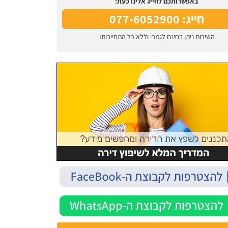
באפשרותכם לחייג אלינו כעת:
חייג: 077-6052900
השירות ניתן בחינם לגמרי וללא כל התחייבות!