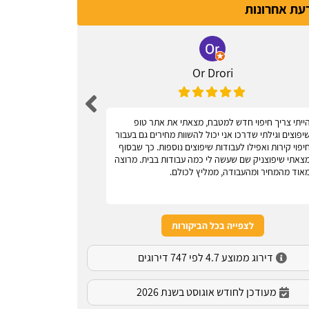
דעת אחרונות
Or Drori
ייתי צריך חיפוי חדש למטבח, מצאתי את אתר טופ
אחלה אתר, עוז
יפוצים וגילתי שדרכו אני יכול להשוות מחירים גם בעבור
יפוי קירות ואפילו לעבודות שיפוצים נוספות. כך שבסוף
צאתי שיפוצניק שם שעשה לי כמה עבודות בבית. מרוצה
אוד מהמחיר ומהעבודה, ממליץ לכולם.
לצפייה בכל הביקורות
דירוג ממוצע 4.7 לפי 747 דירוגים
מעודכן לחודש אוגוסט בשנת 2026