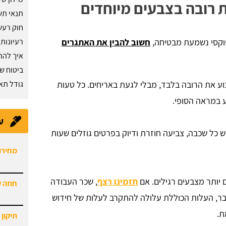
 רובה בצבעים מיוחדים
תנאי תש
חוק רעש
פוקסי נשמעת מבטיחה,
חשוב להבין את האתגרים
רעיונות
איך להת
ביטוח שי
וע את הרובה בלבד, מבלי לגעת באריחים. כל טעות
גודל תאי
 במראה הסופי.
ע
מחירון
וש כל שכבה, צביעה חוזרת ודיוק בפרטים גוזלים שעות
חוזה 
 יותר מצבעים רגילים. אם
תזמינו רצף
, שכר העבודה
תיקון 
דבר, העלות הכוללת עלולה להתקרב לעלות של חידוש
היום.
ת.