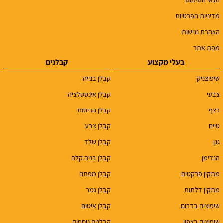
מדיניות הפרטיות
הצהרת נגישות
מפת אתר
בעלי מקצוע
קבלנים
שיפוצניק
קבלן בנייה
צבעי
קבלן אינסטלציה
רצף
קבלן הריסות
טייח
קבלן צבע
גגן
קבלן שלד
הנדימן
קבלן בניה קלה
מתקין פרקטים
קבלן מפתח
מתקין דלתות
קבלן גמר
שיפוצים בדרום
קבלן איטום
שיפוצים בצפון
קבלנים נוספים