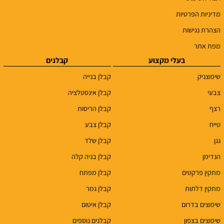
מדיניות הפרטיות
הצהרת נגישות
מפת אתר
בעלי מקצוע
קבלנים
שיפוצניק
קבלן בנייה
צבעי
קבלן אינסטלציה
רצף
קבלן הריסות
טייח
קבלן צבע
גגן
קבלן שלד
הנדימן
קבלן בניה קלה
מתקין פרקטים
קבלן מפתח
מתקין דלתות
קבלן גמר
שיפוצים בדרום
קבלן איטום
שיפוצים בצפון
קבלנים נוספים