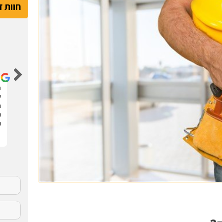
חוות 
דור קדם
שיפצתי את הדירה בחריש בזכות האתר הנהדר הזה !
ה
קיבלתי 3 הצעות מחיר מבעלי מקצוע שונים. בחרתי
ש
בהצעה שהכי נראתה לי ויצאנו לדרך. התוצאות מעולות.
ח
סופר מקצועיים . מומלץ בחום !!
מ
מ