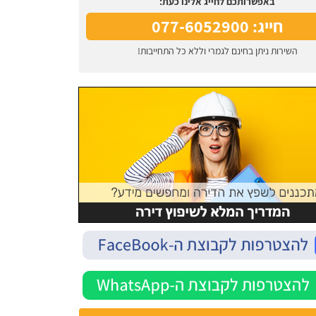
באפשרותכם לחייג אלינו כעת:
חייג: 077-6052900
השירות ניתן בחינם לגמרי וללא כל התחייבות!