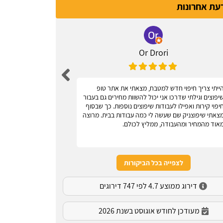
דעת אחרונות
Or Drori
ייתי צריך חיפוי חדש למטבח, מצאתי את אתר טופ
אחלה אתר, עוז
יפוצים וגילתי שדרכו אני יכול להשוות מחירים גם בעבור
יפוי קירות ואפילו לעבודות שיפוצים נוספות. כך שבסוף
צאתי שיפוצניק שם שעשה לי כמה עבודות בבית. מרוצה
אוד מהמחיר ומהעבודה, ממליץ לכולם.
לצפייה בכל הביקורות
דירוג ממוצע 4.7 לפי 747 דירוגים
מעודכן לחודש אוגוסט בשנת 2026