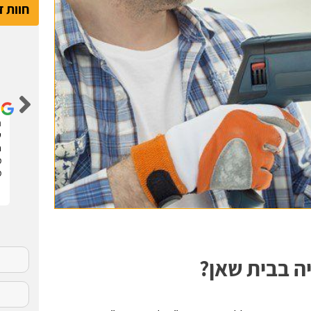
חוות 
דור קדם
שיפצתי את הדירה בחריש בזכות האתר הנהדר הזה !
ה
קיבלתי 3 הצעות מחיר מבעלי מקצוע שונים. בחרתי
ש
בהצעה שהכי נראתה לי ויצאנו לדרך. התוצאות מעולות.
ח
סופר מקצועיים . מומלץ בחום !!
מ
מ
ה בבית שאן?