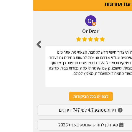
דעת אחרונות
Or Drori
ייתי צריך חיפוי חדש למטבח, מצאתי את אתר טופ
אחלה אתר, עוז
יפוצים וגילתי שדרכו אני יכול להשוות מחירים גם בעבור
יפוי קירות ואפילו לעבודות שיפוצים נוספות. כך שבסוף
צאתי שיפוצניק שם שעשה לי כמה עבודות בבית. מרוצה
אוד מהמחיר ומהעבודה, ממליץ לכולם.
לצפייה בכל הביקורות
דירוג ממוצע 4.7 לפי 747 דירוגים
מעודכן לחודש אוגוסט בשנת 2026