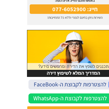
באפשרותכם לחייג אלינו כעת:
חייג: 077-6052900
השירות ניתן בחינם לגמרי וללא כל התחייבות!