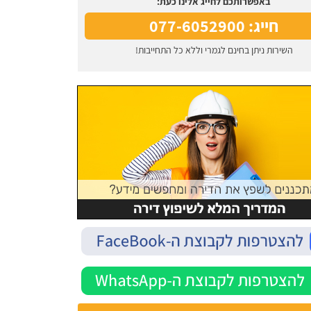
באפשרותכם לחייג אלינו כעת:
חייג: 077-6052900
השירות ניתן בחינם לגמרי וללא כל התחייבות!