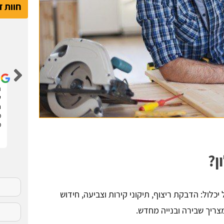
חוות 
דור קדם
שיפצתי את הדירה בחריש בזכות האתר הנהדר הזה !
ה
קיבלתי 3 הצעות מחיר מבעלי מקצוע שונים. בחרתי
ש
בהצעה שהכי נראתה לי ויצאנו לדרך. התוצאות מעולות.
ח
סופר מקצועיים . מומלץ בחום !!
מ
מ
ן?
כלול: הדבקת ריצוף, תיקוני קירות וצביעה, חידוש
 מצריך שבירה ובנייה מחדש.