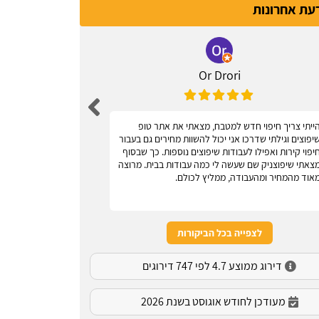
דעת אחרונות
Or Drori
ייתי צריך חיפוי חדש למטבח, מצאתי את אתר טופ
אחלה אתר, עוז
יפוצים וגילתי שדרכו אני יכול להשוות מחירים גם בעבור
יפוי קירות ואפילו לעבודות שיפוצים נוספות. כך שבסוף
צאתי שיפוצניק שם שעשה לי כמה עבודות בבית. מרוצה
אוד מהמחיר ומהעבודה, ממליץ לכולם.
לצפייה בכל הביקורות
דירוג ממוצע 4.7 לפי 747 דירוגים
מעודכן לחודש אוגוסט בשנת 2026