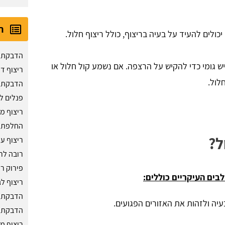
ר
כולים להעיד על בעיה בריצוף, כולל ריצוף חלול.
הדבקת ג
 גומי כדי להקיש על הרצפה. אם נשמע קול חלול או
ריצוף ד
לול.
הדבקת 
פנלים ל
ריצוף מ
החלפת ר
ל?
ריצוף ע
רובה לר
פירוק רי
בים העיקריים כוללים:
ריצוף לג
הדבקת ר
יה ולזהות את האזורים הפגועים.
הדבקת PVC לרצפה
ריצוף מ