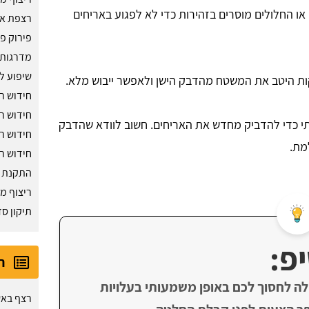
ו החלולים מוסרים בזהירות כדי לא לפגוע באריחים
רצפת אפ
פירוק פ
מדרגות 
שיפוע ל
ת היטב את המשטח מהדבק הישן ולאפשר ייבוש מלא.
חידוש ר
חידוש רו
 כדי להדביק מחדש את האריחים. חשוב לוודא שהדבק
חידוש ר
מת.
חידוש ר
התקנת א
ריצוף מ
תיקון סד
פ:
ר
ולה לחסוך לכם באופן משמעותי בעלויות
רצף בא