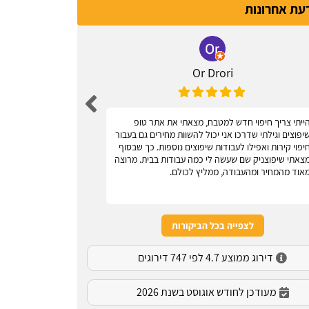
דעת אחרונות
Or Drori
ייתי צריך חיפוי חדש למטבח, מצאתי את אתר טופ
אחלה אתר, עוז
יפוצים וגילתי שדרכו אני יכול להשוות מחירים גם בעבור
יפוי קירות ואפילו לעבודות שיפוצים נוספות. כך שבסוף
צאתי שיפוצניק שם שעשה לי כמה עבודות בבית. מרוצה
אוד מהמחיר ומהעבודה, ממליץ לכולם.
לצפייה בכל הביקורות
דירוג ממוצע 4.7 לפי 747 דירוגים
מעודכן לחודש אוגוסט בשנת 2026