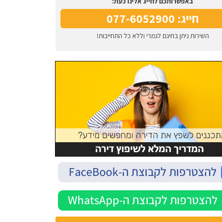
באפשרותכם לחייג אלינו כעת:
חייג: 077-6052900
השירות ניתן בחינם לגמרי וללא כל התחייבות!