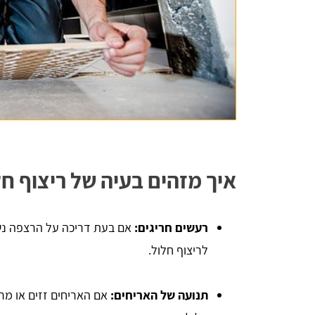
יניב לורן
הדירה,
השארתי פרטים באתר, חזרו אליי בתוך כמה 
 שווה
דקות סופרות. אדיבות ברמה אחרת, הסבירו לי 
הכל לעניין ואיך זה עובד. בנתיים אני אוסף 
הצעות מחיר למטרת השיפוץ והלוואי ואצליח 
איך מזהים בעיה של ריצוף חל
למצוא את קבלן השיפוצים שאני צריך, תודה - 
שירות מעולה
רעשים חריגים:
אם בעת דריכה על הרצפה נשמע
לריצוף חלול.
תנועה של האריחים:
אם האריחים זזים או מרג