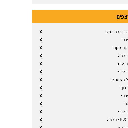
צפים
רניט פורצלן
ירה
קרמיקה
רצפה
רפסת
יצוף
ל משטחים
יצוף
צוף
ג
יצוף
דרגות