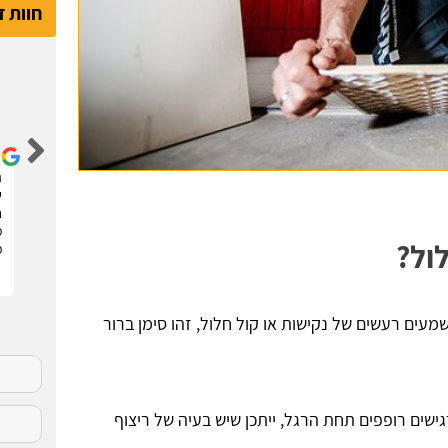
חוות 
דור קדם
שיפצתי את הדירה בחריש בזכות האתר הנהדר הזה !
ה
קיבלתי 3 הצעות מחיר מבעלי מקצוע שונים. בחרתי
ש
בהצעה שהכי נראתה לי ויצאנו לדרך. התוצאות מעולות.
ח
סופר מקצועיים . מומלץ בחום !!
מ
ול?
מ
ים רעשים של נקישות או קול חלול, זהו סימן ברור
ישים רופפים תחת הרגל, ייתכן שיש בעיה של ריצוף