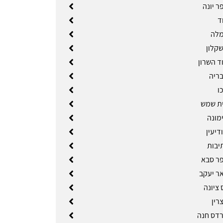
ר יונה
ד
מלה
קלון
ד השרון
ריה
ו
ת שמש
מונה
דיעין
יבות
ר סבא
ר יעקב
ציונה
רין
דס חנה