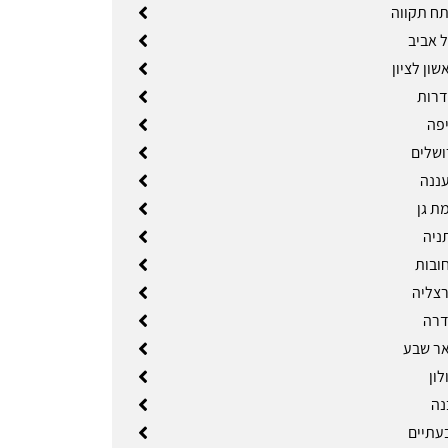
ח תקווה
 אביב
ון לציון
דרות
פה
ושלים
ננה
ת גן
ניה
ובות
צליה
דרה
ר שבע
ון
נה
עתיים