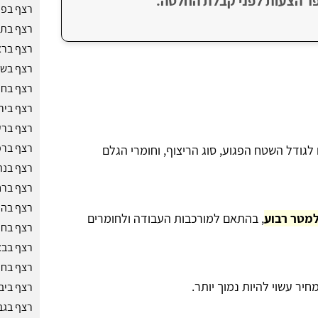
ר הצעות לפני קבלת החלטה.
רצף בפת
רצף בתל
רצף בראש
רצף בש
רצף בחי
רצף ביר
רצף ברע
רצף ברמ
לגודל השטח הפגוע, סוג הריצוף, וחומרי הגלם
רצף בנת
רצף ברח
רצף בהר
, בהתאם למורכבות העבודה ולחומרים
רצף בח
רצף בבא
רצף בחול
מחיר עשוי להיות נמוך יותר.
רצף ביב
רצף בגב