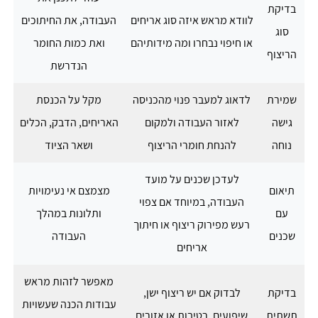
בדיקת
לוודא מראש איזה סוג אריחים
העבודה, את החיתוכים
סוג
או חיפוי נבחרו ומה מידותיהם
ואת כמות החומר
הריצוף
הנדרשת
שמירת
לדאוג למעבר פנוי מהכניסה
מקל על הכנסת
גישה
לאזור העבודה ולמקום
האריחים, הדבק, הכלים
נוחה
להנחת חומרי הריצוף
ושאר הציוד
לעדכן שכנים על מועד
תיאום
מצמצם אי נעימויות
העבודה, במיוחד אם צפוי
עם
ותלונות במהלך
רעש מפירוק ריצוף או חיתוך
שכנים
העבודה
אריחים
מאפשר לזהות מראש
בדיקת
לבדוק אם יש ריצוף ישן,
עבודות הכנה שעשויות
תשתית
שיפועים, רטיבות או אזורים