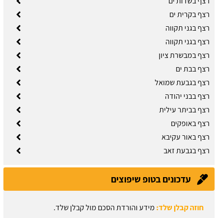
רצף בשדות ים
רצף בקרית ים
רצף בגני תקווה
רצף בגני תקווה
רצף במבשרת ציון
רצף בבת ים
רצף בגבעת שמואל
רצף בבני יהודה
רצף בביתר עילית
רצף באופקים
רצף באור עקיבא
רצף בגבעת זאב
חוזה קבלן שלד:
מידע והורדת הסכם מול קבלן שלד.
עדכונים בטופ שיפוצים
עודכן לאחרונה:
03/08/2026, בשעה 13:57
תיקון קיר גבס:
זקוקים לתיקוני גבס? הזמינו בעל מקצוע עוד היום.