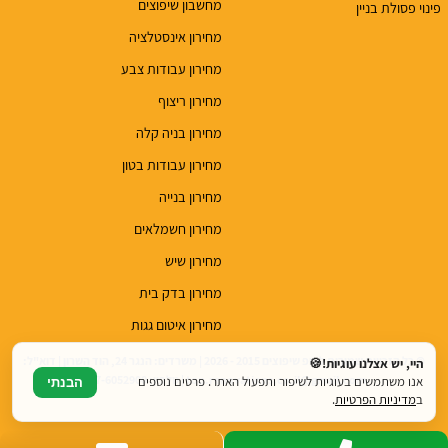
מחשבון שיפוצים
פינוי פסולת בניין
מחירון אינסטלציה
מחירון עבודות צבע
מחירון ריצוף
מחירון בניה קלה
מחירון עבודות בטון
מחירון בנייה
מחירון חשמלאים
מחירון שיש
מחירון בדק בית
מחירון איטום גגות
© כל הזכויות שמורות לטופ שיפוצים 2015 - 2026 | משרדים: הנגר 24, הוד השרון | דוא"ל:
היי, יש אצלנו עוגיות!🍪
top.renovations.co.il@gmail.com | טלפון: 077-6052900
אנו משתמשים בעוגיות לשיפור ותפעול האתר. פרטים נוספים
הבנתי
ב
מדיניות הפרטיות
.