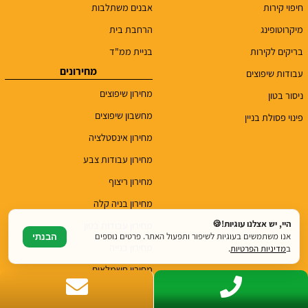
חיפוי קירות
אבנים משתלבות
מיקרוטופינג
הרחבת בית
בריקים לקירות
בניית ממ"ד
מחירונים
עבודות שיפוצים
מחירון שיפוצים
ניסור בטון
מחשבון שיפוצים
פינוי פסולת בניין
מחירון אינסטלציה
מחירון עבודות צבע
מחירון ריצוף
מחירון בניה קלה
היי, יש אצלנו עוגיות!🍪
מחירון עבודות בטון
אנו משתמשים בעוגיות לשיפור ותפעול האתר. פרטים נוספים
הבנתי
מחירון בנייה
ב
מדיניות הפרטיות
.
מחירון חשמלאים
מחירון שיש