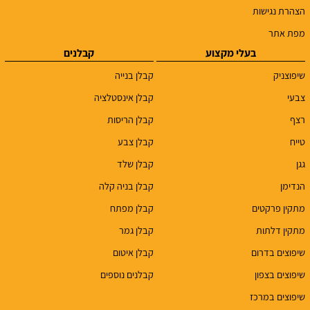
הצהרת נגישות
מפת אתר
בעלי מקצוע
קבלנים
שיפוצניק
קבלן בנייה
צבעי
קבלן אינסטלציה
רצף
קבלן הריסות
טייח
קבלן צבע
גגן
קבלן שלד
הנדימן
קבלן בניה קלה
מתקין פרקטים
קבלן מפתח
מתקין דלתות
קבלן גמר
שיפוצים בדרום
קבלן איטום
שיפוצים בצפון
קבלנים נוספים
שיפוצים במרכז