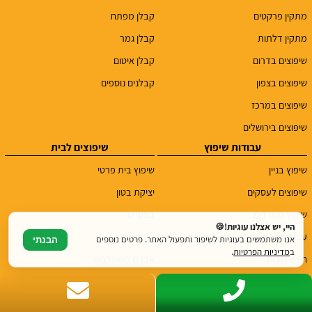
מתקין פרקטים
קבלן מפתח
מתקין דלתות
קבלן גמר
שיפוצים בדרום
קבלן איטום
שיפוצים בצפון
קבלנים נוספים
שיפוצים במרכז
שיפוצים בירושלים
עבודות שיפוץ
שיפוצים לבית
שיפוץ בניין
שיפוץ בית פרטי
שיפוצים לעסקים
יציקת בטון
שיפוץ משרדים
בומנייט
היי, יש אצלנו עוגיות!🍪
עבודות גבס
שיפוץ גינה
אנו משתמשים בעוגיות לשיפור ותפעול האתר. פרטים נוספים
הבנתי
ב
מדיניות הפרטיות
.
חיפוי קירות
אבנים משתלבות
מיקרוטופינג
הרחבת בית
בריקים לקירות
בניית ממ"ד