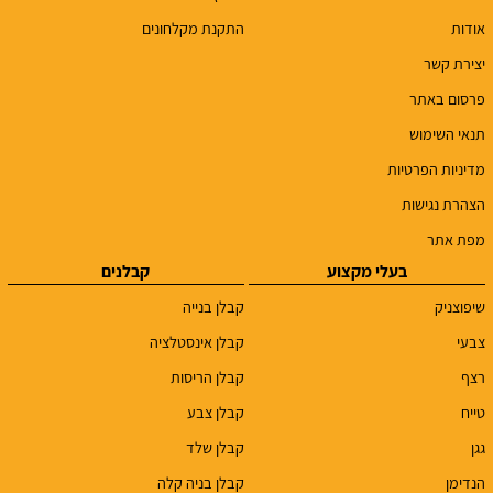
אודות
התקנת מקלחונים
יצירת קשר
פרסום באתר
תנאי השימוש
מדיניות הפרטיות
הצהרת נגישות
מפת אתר
בעלי מקצוע
קבלנים
שיפוצניק
קבלן בנייה
צבעי
קבלן אינסטלציה
רצף
קבלן הריסות
טייח
קבלן צבע
גגן
קבלן שלד
הנדימן
קבלן בניה קלה