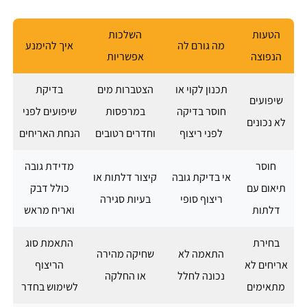
הטעות
השלכות
מה גורם לה
איך להימנע
הנפוצה
אפשריות
תכנון לקוי או
הצטברות מים
בדיקת
שיפועים
חוסר בדיקה
במרפסות
שיפועים לפני
לא נכונים
לפני ריצוף
וחדרים רטובים
הנחת האריחים
חוסר
מדידת גובה
אי בדיקת גובה
קיצור דלתות או
תיאום עם
כולל דבק
ריצוף סופי
בעיות סגירה
דלתות
ואריח מראש
בחירת
התאמת סוג
התאמה לא
שחיקה מהירה
אריחים לא
הריצוף
נכונה לחלל
או החלקה
מתאימים
לשימוש בחדר