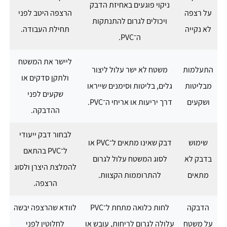
ניקוי פוגעים באחיזת הדבק
על רצפה
הרצפה היטב לפני
ויכולים לגרום להתנתקות
לא נקייה
תחילת העבודה.
ה־PVC.
ליישר את המשטח
התעלמות
משטח לא ישר עלול ליצור
ולתקן סדקים או
מבליטות
גלים, בליטות וסימנים שייראו
שקעים לפני
ושקעים
דרך יריעות או אריחי ה־PVC.
ההדבקה.
לבחור דבק ייעודי
שימוש
דבק שאינו מתאים ל־PVC או
ל־PVC בהתאם
בדבק לא
לסוג המשטח עלול לגרום
להמלצת היצרן ולסוג
מתאים
להתרוממות הקצוות.
הרצפה.
הדבקה
לחות כלואה מתחת ל־PVC
לוודא שהרצפה יבשה
על משטח
עלולה לגרום לריחות, עובש או
לחלוטין לפני