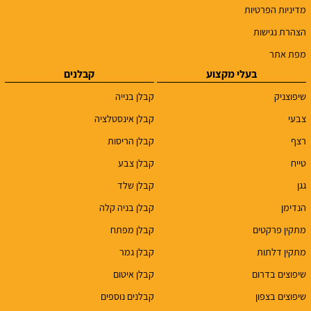
מדיניות הפרטיות
הצהרת נגישות
מפת אתר
בעלי מקצוע
קבלנים
שיפוצניק
קבלן בנייה
צבעי
קבלן אינסטלציה
רצף
קבלן הריסות
טייח
קבלן צבע
גגן
קבלן שלד
הנדימן
קבלן בניה קלה
מתקין פרקטים
קבלן מפתח
מתקין דלתות
קבלן גמר
שיפוצים בדרום
קבלן איטום
שיפוצים בצפון
קבלנים נוספים