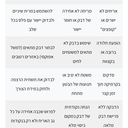
אריחים לא
מריחה לא אחידה
להשתמש במרית שיניים
ישרים או
של דבק או חוסר
ולבדוק יישור עם פלס בכל
"קופצים"
יישור
שלב
הופעת חלודה
שימוש בדבק לא
לבחור דבק מתאים (למשל
ברובה או
מתאים למשטחים
אפוקסי) באזורים רטובים
בקצוות
לחים
סדקים
משטח לא יציב או
לבדוק את תשתית הרצפה
בקרמיקה תוך
תנועות של הבטון
ולחזק במידת הצורך
זמן קצר
מתחת
הדבקה ללא
הנחה נקודתית
לפרוש שכבה אחידה על כל
פרישת דבק
של דבק במקום
גב האריח ולא רק בנקודות
מלאה
כיסוי מלא