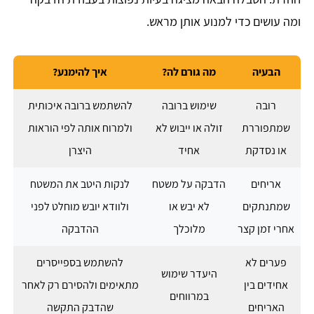
ומה עושים כדי למנוע אותן מראש.
הבעיה
מה גורם לה?
איך להימנע?
רובה
שימוש ברובה
להשתמש ברובה איכותית
שמתפוררת
זולה או ייבוש לא
ולמרוח אותה לפי הוראות
או נסדקת
אחיד
היצרן
אריחים
הדבקה על משטח
לנקות היטב את המשטח
שמתנתקים
לא יבש או
ולוודא יובש מוחלט לפני
אחרי זמן קצר
מלוכלך
ההדבקה
פערים לא
להשתמש בספייסרים
היעדר שימוש
אחידים בין
מתאימים ולהסירם רק לאחר
במרווחים
האריחים
שהדבק התקשה