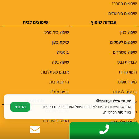
שיפוצים במרכז
שיפוצים בירושלים
עבודות שיפוץ
שיפוצים לבית
שיפוץ בניין
שיפוץ בית פרטי
שיפוצים לעסקים
יציקת בטון
שיפוץ משרדים
בומנייט
עבודות גבס
שיפוץ גינה
חיפוי קירות
אבנים משתלבות
מיקרוטופינג
הרחבת בית
בריקים לקירות
בניית ממ"ד
מחירונים
היי, יש אצלנו עוגיות!🍪
עבודות שיפוצים
אנו משתמשים בעוגיות לשיפור ותפעול האתר. פרטים נוספים
הבנתי
מחירון שיפוצים
ניסור בטון
ב
מדיניות הפרטיות
.
מחשבון שיפוצים
פינוי פסולת בניין
מחירון אינסטלציה