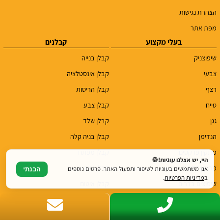
הצהרת נגישות
מפת אתר
בעלי מקצוע
קבלנים
שיפוצניק
קבלן בנייה
צבעי
קבלן אינסטלציה
רצף
קבלן הריסות
טייח
קבלן צבע
גגן
קבלן שלד
הנדימן
קבלן בניה קלה
מתקין פרקטים
קבלן מפתח
היי, יש אצלנו עוגיות!🍪
מתקין דלתות
קבלן גמר
אנו משתמשים בעוגיות לשיפור ותפעול האתר. פרטים נוספים
הבנתי
ב
מדיניות הפרטיות
.
שיפוצים בדרום
קבלן איטום
שיפוצים בצפון
קבלנים נוספים
שיפוצים במרכז