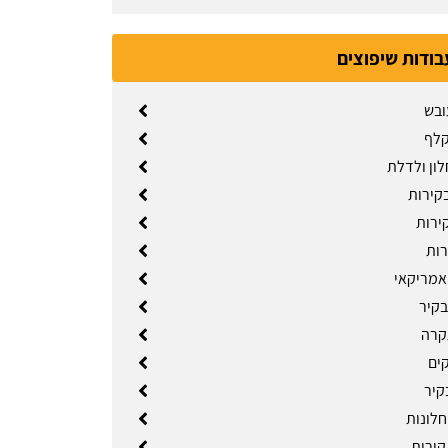
בודות שיפוצים
ובש
קלף
לון ולדלת
קירות
ירות
רות
אמריקאי
בקיר
קרה
קים
קיר
לונות
ירות