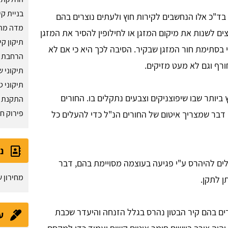
בניית קי
 בד"כ אלו הנחשבים לקירות חוץ ולעתים נוצרים בהם
מדה מת
ם לשנות את מיקום המזגן או לחילופין להסיר את המזגן
תיקון ק
י בסתימת חור המזגן שבקיר. הסיבה לכך היא כי אם לא
הרחבת 
ורף וגם לא מעט מזיקים.
תיקוני 
תיקוני ט
ביותר שבו שיפוצניקים וצבעים נתקלים בו. החורים
התקנת ק
פירוק חל
 דבר שמצריך איטום של החורים הנ"ל כדי להעלים כל
נ
לים להיהרס ע"י פגיעה בעוצמה מסויימת בהם, דבר
מחירון ש
ן לתקן.
רים בהם קיר הבטון נהרס בגלל הזנחה והיעדר שכבת
ע