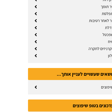
ר תומך
פלסת
יר לאחר רטיבות
דלת
שפכטל
יח
רניזים לתקרה
ון
ושאים שעשויים לעניין אותך...
יפוצים
דכונים בטופ שיפוצים