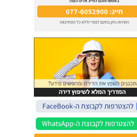
באפשרותכם לחייג אלינו כעת:
חייג: 077-6052900
השירות ניתן בחינם לגמרי וללא כל התחייבות!