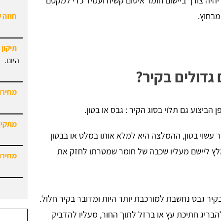
יהיה צורך ביישום חומר איטום קשיח ועמיד כדי למקסם
מבחוץ.
חוזה 
תיקון 
היום.
גדולים בקיר?
מחירון
הביצוע גם תלוי בסוג הקיר : גבס או בטון.
מתקין
ר עשוי בטון, ההמלצה היא למלא אותו במלט או בבטון
לץ ליישם מעליו שכבה של חומר שמטרתו לחזק את
מחירון
קיר גבס נחשבת למורכבת יותר היות ומדובר בקיר חלול.
בריג חתיכת עץ או ברזל לתוך החור, מעליו להדביק