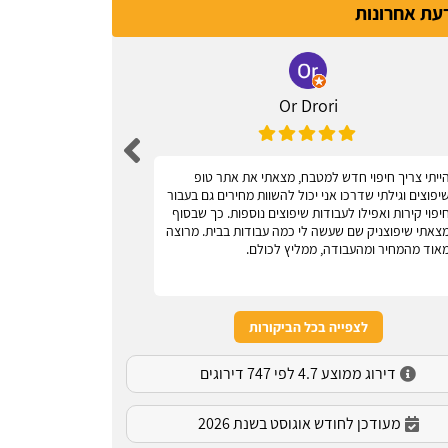
דעת אחרונות
Or Drori
ייתי צריך חיפוי חדש למטבח, מצאתי את אתר טופ
אחלה אתר, עוז
יפוצים וגילתי שדרכו אני יכול להשוות מחירים גם בעבור
יפוי קירות ואפילו לעבודות שיפוצים נוספות. כך שבסוף
צאתי שיפוצניק שם שעשה לי כמה עבודות בבית. מרוצה
אוד מהמחיר ומהעבודה, ממליץ לכולם.
לצפייה בכל הביקורות
דירוג ממוצע 4.7 לפי 747 דירוגים
מעודכן לחודש אוגוסט בשנת 2026