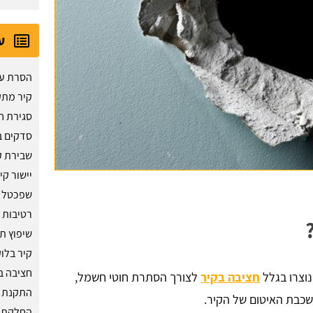
ע
הסרת ע
קיר מת
סגירת ח
סדקים ב
שבירת ק
יישור קי
שפכטל 
רטיבות 
שיפוץ ת
קיר בלו
חציבה ב
נוצרו בגלל
חציבה בקיר
לצורך הסתרת חוטי חשמל,
התקנת ח
כבת האיטום של הקיר.
החלקת ק