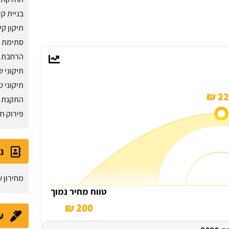
בניית קי
תיקון ק
סתימת ח
הרחבת 
תיקוני 
תיקוני ט
225
התקנת ק
פירוק חל
נ
מחירון ש
טווח מחיר נמוך
200 ₪
ע