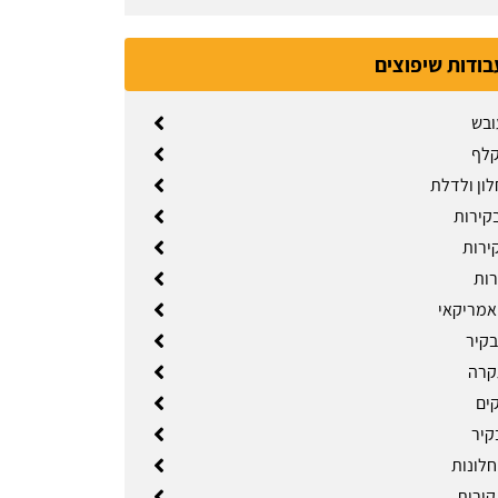
בודות שיפוצים
ובש
קלף
לון ולדלת
קירות
ירות
רות
אמריקאי
בקיר
קרה
קים
קיר
לונות
ירות