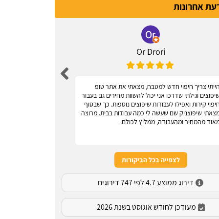
דעת אחרונות
Or Drori
ייתי צריך חיפוי חדש למטבח, מצאתי את אתר טופ
אחלה אתר, עוז
יפוצים וגילתי שדרכו אני יכול להשוות מחירים גם בעבור
יפוי קירות ואפילו לעבודות שיפוצים נוספות. כך שבסוף
צאתי שיפוצניק שם שעשה לי כמה עבודות בבית. מרוצה
אוד מהמחיר ומהעבודה, ממליץ לכולם.
לצפייה בכל הביקורות
דירוג ממוצע 4.7 לפי 747 דירוגים
מעודכן לחודש אוגוסט בשנת 2026