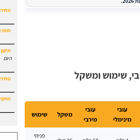
2.
חוזה 
תיקון 
היום.
מחירון
בי, שימוש ומשקל
מתקין
מחירון
עובי
עובי
משקל
שימוש
מינימלי
מירבי
פנימי