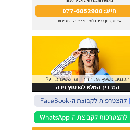
באפשרותכם לחייג אלינו כעת:
חייג: 077-6052900
השירות ניתן בחינם לגמרי וללא כל התחייבות!