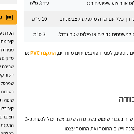
וס או ביצוע שיפועים בגג
עד 3 ס"מ
ע
דרך כלל עם מדה מתפלסת צבעונית.
10 מ"מ
הסרת ע
 למשטחים גדולים או פילוס שטח גדול.
3 ס"מ
קיר מת
סגירת ח
וספים, לפני חיפוי באריחים מיוחדים,
התקנת PVC
או
סדקים ב
שבירת ק
יישור קי
שפכטל 
רטיבות 
ודה
שיפוץ ת
קיר בלו
חציבה ב
מחיר מדה מתפלסת עם עבודה עולה בין 200 - 250 ש"ח בעבור שימוש בשק מדה שלם. אשר יכול לכסות כ-3
התקנת ח
החלקת ק