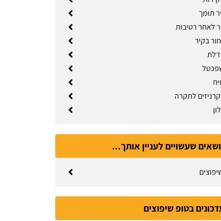
ר תומך
יר לאחר רטיבות
ור בקיר
דלת
שפכטל
יח
רניזים לתקרה
ון
ושאים שעשויים לעניין אותך...
יפוצים
דכונים בטופ שיפוצים