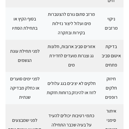
זזים
מרזב סתום גורם להצטברות
ניקוי
בסוף הקיץ או
מים ועלול ליצור נזילות
מרזבים
בתחילת הסתיו
בקירות ובתקרה
בדיקת
אזורים סביב ארובות, חלונות
לפני תחילת עונת
איטום סביב
גג וצנרות מועדים לחדירת
הגשמים
פתחים
מים
חיזוק
לפני ימים סוערים
חלקים לא יציבים בגג עלולים
חלקים
או כחלק מבדיקה
לזוז או להינזק ברוחות חזקות
רופפים
שנתית
איתור
כתמי רטיבות יכולים להעיד
סימני
לפני שמבצעים
על בעיה שכבר התחילה