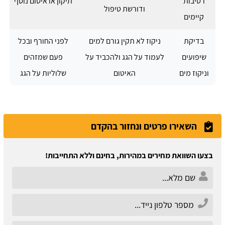
רטיבות
תיקון או איטום נוסף
ודורשת טיפול
קיימים
בדיקת
ניקוז לא תקין גורם למים
לפני החורף ובכל
שיפועים
לעמוד על הגג ולהכביד על
פעם שמזהים
וניקוז מים
האיטום
שלוליות על הגג
השאירו פרטים ונחזור בהקדם
בצעו השוואת מחירים במהירות, בחינם וללא התחייבות!