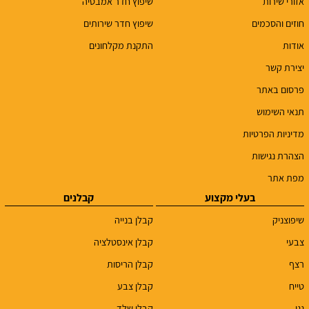
אזורי שירות
שיפוץ חדר אמבטיה
חוזים והסכמים
שיפוץ חדר שירותים
אודות
התקנת מקלחונים
יצירת קשר
פרסום באתר
תנאי השימוש
מדיניות הפרטיות
הצהרת נגישות
מפת אתר
בעלי מקצוע
קבלנים
שיפוצניק
קבלן בנייה
צבעי
קבלן אינסטלציה
רצף
קבלן הריסות
טייח
קבלן צבע
גגן
קבלן שלד