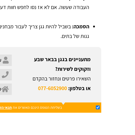
העבודה שעשה. אם לא אז נסו לחפש חוות דעת
הסמכה:
בשביל להיות גגן צריך לעבור מבחני
גגות של בתים.
מתעניינים בגגן בבאר שבע
וזקוקים לשירות?
השאירו פרטים ונחזור בהקדם
או בטלפון:
077-6052900
בשליחת הטופס הינכם מאשרים את
תנאי הש