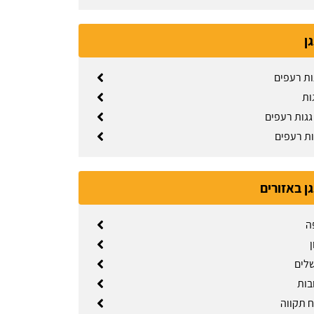
גן
ות רעפים
ות
גות רעפים
ות רעפים
גן באזורים
ה
ן
שלים
בות
ח תקווה