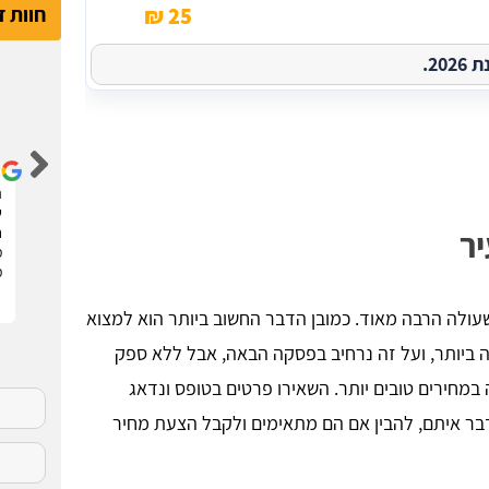
חוות 
25 ₪
2.
דור קדם
שיפצתי את הדירה בחריש בזכות האתר הנהדר הזה !
ה
קיבלתי 3 הצעות מחיר מבעלי מקצוע שונים. בחרתי
ש
יר
בהצעה שהכי נראתה לי ויצאנו לדרך. התוצאות מעולות.
ח
סופר מקצועיים . מומלץ בחום !!
מ
מ
שעולה הרבה מאוד. כמובן הדבר החשוב ביותר הוא למצוא
 ביותר, ועל זה נרחיב בפסקה הבאה, אבל ללא ספק
במחירים טובים יותר. השאירו פרטים בטופס ונדאג
י שתוכלו לדבר איתם, להבין אם הם מתאימים ולקבל הצעת מחיר