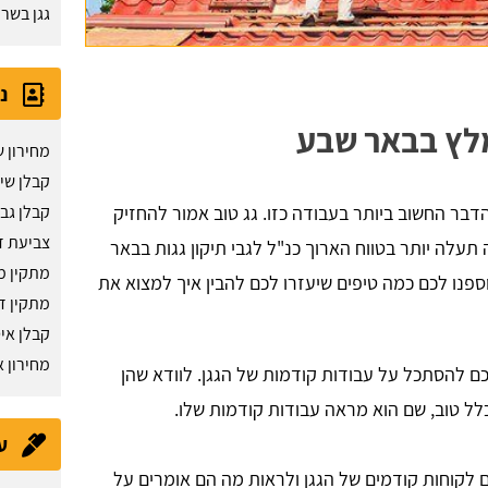
גגן בשרו
נ
ומלץ בבאר שבע
מחירון ש
קבלן שי
דבר החשוב ביותר בעבודה כזו. גג טוב אמור להחזיק
קבלן גב
צביעת ד
עלה יותר בטווח הארוך כנ"ל לגבי תיקון גגות בבאר
מתקין מ
וספנו לכם כמה טיפים שיעזרו לכם להבין איך למצוא את
מתקין ד
קבלן אי
מחירון א
כם להסתכל על עבודות קודמות של הגגן. לוודא שהן
לל טוב, שם הוא מראה עבודות קודמות שלו.
מחירון
ע
 לקוחות קודמים של הגגן ולראות מה הם אומרים על