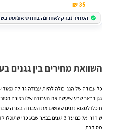
35 ₪
המחיר נבדק לאחרונה בחודש אוגוסט בשנת 026
יניב לורן
הדירה,
השארתי פרטים באתר, חזרו אליי בתוך כמה 
 שווה
דקות סופרות. אדיבות ברמה אחרת, הסבירו לי 
השוואת מחירים בין גגנים בע
הכל לעניין ואיך זה עובד. בנתיים אני אוסף 
הצעות מחיר למטרת השיפוץ והלוואי ואצליח 
למצוא את קבלן השיפוצים שאני צריך, תודה - 
שירות מעולה
כל עבודה של הגג יכולה להיות עבודה גדולה מאוד 
גגן בבאר שבע שיעשה את העבודה שלו בצורה הטובה
תוכלו למצוא גגנים שעושים את העבודה בצורה טובה 
שיחזרו אליכם עד 3 גגנים בבאר שבע כד
מסודרת.