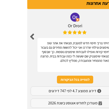
דעת אחרונות
Or Drori
ייתי צריך חיפוי חדש למטבח, מצאתי את אתר טופ
אחלה אתר, עוז
יפוצים וגילתי שדרכו אני יכול להשוות מחירים גם בעבור
יפוי קירות ואפילו לעבודות שיפוצים נוספות. כך שבסוף
צאתי שיפוצניק שם שעשה לי כמה עבודות בבית. מרוצה
אוד מהמחיר ומהעבודה, ממליץ לכולם.
לצפייה בכל הביקורות
דירוג ממוצע 4.7 לפי 747 דירוגים
מעודכן לחודש אוגוסט בשנת 2026