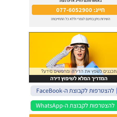
באפשרותכם לחייג אלינו כעת:
חייג: 077-6052900
השירות ניתן בחינם לגמרי וללא כל התחייבות!