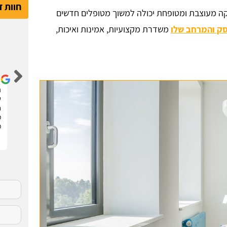
חוות 
קה מעוצבת ומטופחת יכולה למשוך מטופלים חדשים
ק והמרחב שלו
משדרת מקצועיות, אמינות ואיכות,
דור קדם
שיפצתי את הדירה בחריש בזכות האתר הנהדר הזה !
ה
קיבלתי 3 הצעות מחיר מבעלי מקצוע שונים. בחרתי
ש
בהצעה שהכי נראתה לי ויצאנו לדרך. התוצאות מעולות.
ח
סופר מקצועיים . מומלץ בחום !!
מ
מ