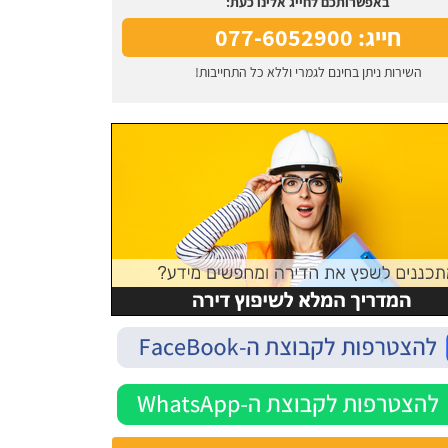
באפשרותכם לחייג אלינו כעת:
חייג: 077-6052900
השירות ניתן בחינם לגמרי וללא כל התחייבות!