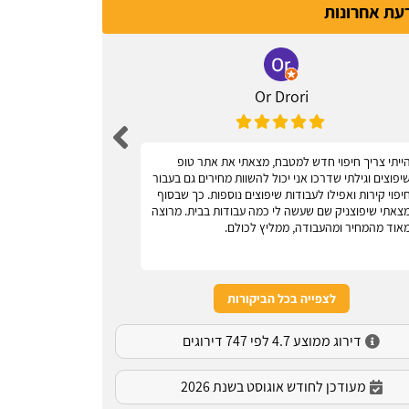
דעת אחרונות
Or Drori
ייתי צריך חיפוי חדש למטבח, מצאתי את אתר טופ
אחלה אתר, עוז
יפוצים וגילתי שדרכו אני יכול להשוות מחירים גם בעבור
יפוי קירות ואפילו לעבודות שיפוצים נוספות. כך שבסוף
צאתי שיפוצניק שם שעשה לי כמה עבודות בבית. מרוצה
אוד מהמחיר ומהעבודה, ממליץ לכולם.
לצפייה בכל הביקורות
דירוג ממוצע 4.7 לפי 747 דירוגים
מעודכן לחודש אוגוסט בשנת 2026