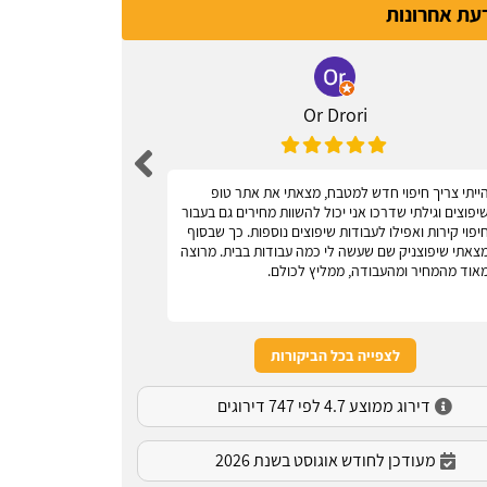
דעת אחרונות
Or Drori
ייתי צריך חיפוי חדש למטבח, מצאתי את אתר טופ
אחלה אתר, עוז
יפוצים וגילתי שדרכו אני יכול להשוות מחירים גם בעבור
יפוי קירות ואפילו לעבודות שיפוצים נוספות. כך שבסוף
צאתי שיפוצניק שם שעשה לי כמה עבודות בבית. מרוצה
אוד מהמחיר ומהעבודה, ממליץ לכולם.
לצפייה בכל הביקורות
דירוג ממוצע 4.7 לפי 747 דירוגים
מעודכן לחודש אוגוסט בשנת 2026