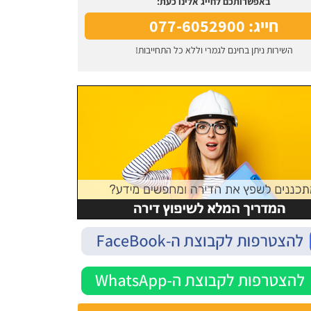
באפשרותכם לחייג אלינו כעת:
חייג: 077-6052900
השירות ניתן בחינם לגמרי וללא כל התחייבות!