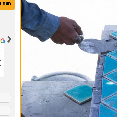
חוות 
דור קדם
שיפצתי את הדירה בחריש בזכות האתר הנהדר הזה !
ה
קיבלתי 3 הצעות מחיר מבעלי מקצוע שונים. בחרתי
ש
בהצעה שהכי נראתה לי ויצאנו לדרך. התוצאות מעולות.
ח
סופר מקצועיים . מומלץ בחום !!
מ
מ