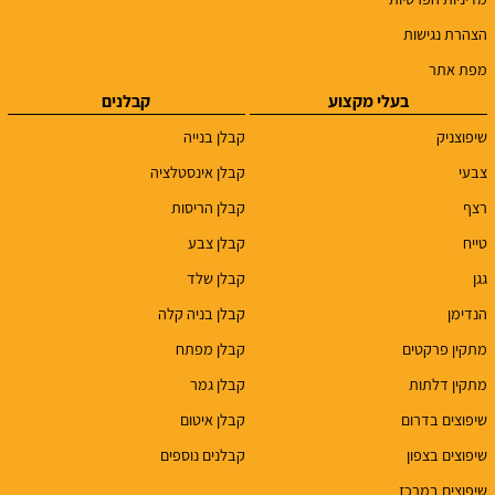
הצהרת נגישות
מפת אתר
בעלי מקצוע
קבלנים
שיפוצניק
קבלן בנייה
צבעי
קבלן אינסטלציה
רצף
קבלן הריסות
טייח
קבלן צבע
גגן
קבלן שלד
הנדימן
קבלן בניה קלה
מתקין פרקטים
קבלן מפתח
מתקין דלתות
קבלן גמר
שיפוצים בדרום
קבלן איטום
שיפוצים בצפון
קבלנים נוספים
שיפוצים במרכז