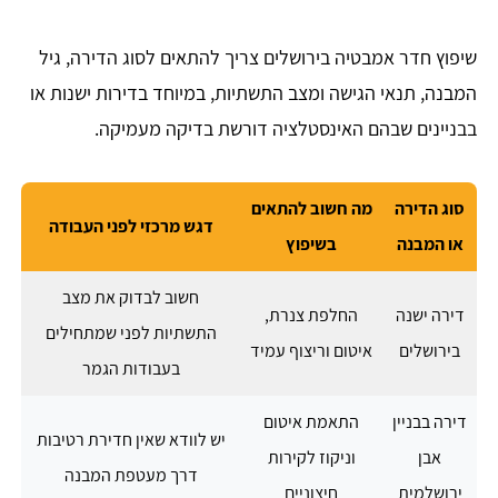
שיפוץ חדר אמבטיה בירושלים צריך להתאים לסוג הדירה, גיל
המבנה, תנאי הגישה ומצב התשתיות, במיוחד בדירות ישנות או
בבניינים שבהם האינסטלציה דורשת בדיקה מעמיקה.
סוג הדירה
מה חשוב להתאים
דגש מרכזי לפני העבודה
או המבנה
בשיפוץ
חשוב לבדוק את מצב
דירה ישנה
החלפת צנרת,
התשתיות לפני שמתחילים
בירושלים
איטום וריצוף עמיד
בעבודות הגמר
דירה בבניין
התאמת איטום
יש לוודא שאין חדירת רטיבות
אבן
וניקוז לקירות
דרך מעטפת המבנה
ירושלמית
חיצוניים