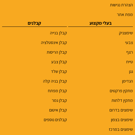
הצהרת נגישות
מפת אתר
בעלי מקצוע
קבלנים
שיפוצניק
קבלן בנייה
צבעי
קבלן אינסטלציה
רצף
קבלן הריסות
טייח
קבלן צבע
גגן
קבלן שלד
הנדימן
קבלן בניה קלה
מתקין פרקטים
קבלן מפתח
מתקין דלתות
קבלן גמר
שיפוצים בדרום
קבלן איטום
שיפוצים בצפון
קבלנים נוספים
שיפוצים במרכז